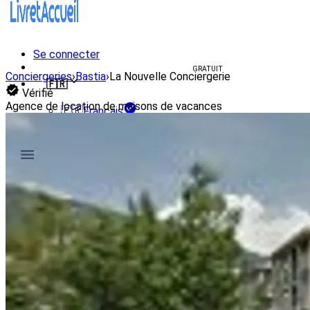
Se connecter
Créer un livret d'accueil
GRATUIT
Conciergeries
›
Bastia
›
La Nouvelle Conciergerie
🇫🇷
Vérifié
Agence de location de maisons de vacances
🇫🇷
Français
🇺🇸
English