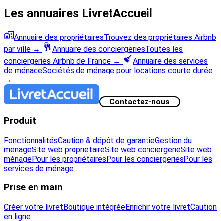
Les annuaires LivretAccueil
Annuaire des propriétaires
Trouvez des propriétaires Airbnb
par ville
→
Annuaire des conciergeries
Toutes les
conciergeries Airbnb de France
→
Annuaire des services
de ménage
Sociétés de ménage pour locations courte durée
→
Contactez-nous
Produit
Fonctionnalités
Caution & dépôt de garantie
Gestion du
ménage
Site web propriétaire
Site web conciergerie
Site web
ménage
Pour les propriétaires
Pour les conciergeries
Pour les
services de ménage
Prise en main
Créer votre livret
Boutique intégrée
Enrichir votre livret
Caution
en ligne