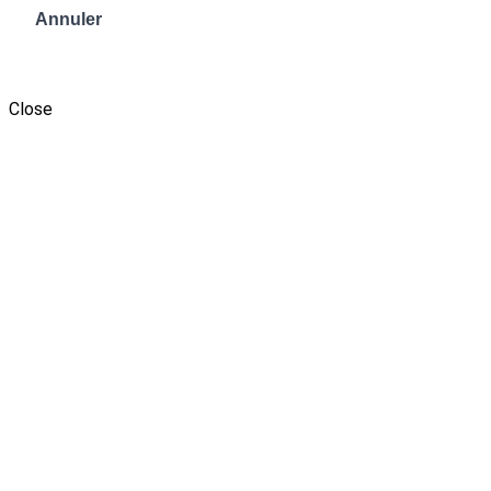
Annuler
Envoyer le message
Close