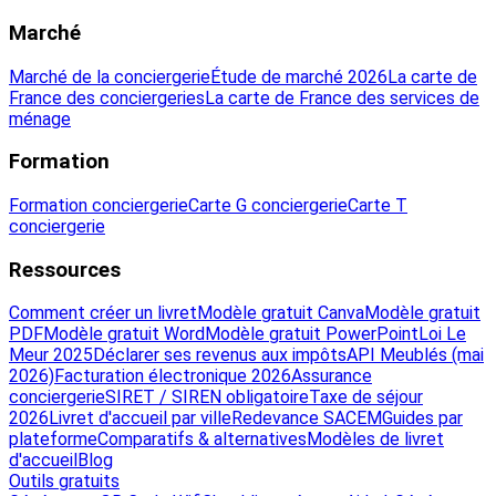
Marché
Marché de la conciergerie
Étude de marché 2026
La carte de
France des conciergeries
La carte de France des services de
ménage
Formation
Formation conciergerie
Carte G conciergerie
Carte T
conciergerie
Ressources
Comment créer un livret
Modèle gratuit Canva
Modèle gratuit
PDF
Modèle gratuit Word
Modèle gratuit PowerPoint
Loi Le
Meur 2025
Déclarer ses revenus aux impôts
API Meublés (mai
2026)
Facturation électronique 2026
Assurance
conciergerie
SIRET / SIREN obligatoire
Taxe de séjour
2026
Livret d'accueil par ville
Redevance SACEM
Guides par
plateforme
Comparatifs & alternatives
Modèles de livret
d'accueil
Blog
Outils gratuits