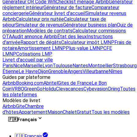
Générateur QR Code Wifi
Checklist ménage Airbnb
Générateur
règlement intérieur
Générateur de facture
Comparateur
conciergerie
Générateur livret d'accueil
Simulateur revenus
Airbnb
Calculateur prix nuitée
Calculateur taxe de
séjour
Simulateur de revenus
Générateur business plan
Quiz de
préparation
Modèles de contrats
Calculateur commissions
OTA
Audit annonce Airbnb
État des lieux
Instructions
d'arrivée
Rapport de dégâts
Calculateur impôt LMNP
Frais de
notaire
Amortissement LMNP
Plus-value LMNP
CFE
LMNP
Cotisations LMP
Livret d'accueil par ville
Paris
Nice
Marseille
Lyon
Toulouse
Nantes
Montpellier
Strasbourg
Étienne
Le Havre
Dijon
Grenoble
Angers
Villeurbanne
Nîmes
Guides par plateforme
Airbnb
Booking.com
Abritel
Gites de France
Le Bon
Coin
VRBO
GreenGo
Holidu
Clevacances
Cybevasion
Driing
Toutes
les plateformes
Modèles de livret
Airbnb
Gite
Chambre
d'hôtes
Appartement
Maison
Chalet
Gratuit
Tous les modèles
🇫🇷
Français
🇫🇷
Français