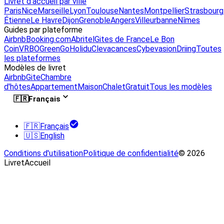
Livret d'accueil par ville
Paris
Nice
Marseille
Lyon
Toulouse
Nantes
Montpellier
Strasbourg
Étienne
Le Havre
Dijon
Grenoble
Angers
Villeurbanne
Nîmes
Guides par plateforme
Airbnb
Booking.com
Abritel
Gites de France
Le Bon
Coin
VRBO
GreenGo
Holidu
Clevacances
Cybevasion
Driing
Toutes
les plateformes
Modèles de livret
Airbnb
Gite
Chambre
d'hôtes
Appartement
Maison
Chalet
Gratuit
Tous les modèles
🇫🇷
Français
🇫🇷
Français
🇺🇸
English
Conditions d'utilisation
Politique de confidentialité
© 2026
LivretAccueil