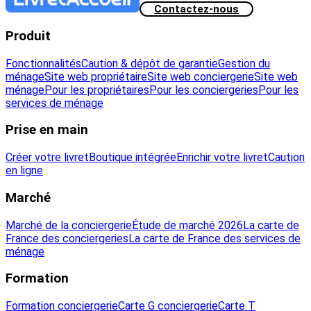
Contactez-nous
Produit
Fonctionnalités
Caution & dépôt de garantie
Gestion du
ménage
Site web propriétaire
Site web conciergerie
Site web
ménage
Pour les propriétaires
Pour les conciergeries
Pour les
services de ménage
Prise en main
Créer votre livret
Boutique intégrée
Enrichir votre livret
Caution
en ligne
Marché
Marché de la conciergerie
Étude de marché 2026
La carte de
France des conciergeries
La carte de France des services de
ménage
Formation
Formation conciergerie
Carte G conciergerie
Carte T