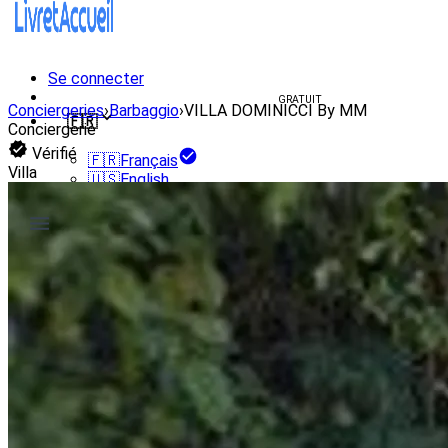
Se connecter
Créer un livret d'accueil
GRATUIT
Conciergeries
›
Barbaggio
›
VILLA DOMINICCI By MM
🇫🇷
Conciergerie
Vérifié
🇫🇷
Français
Villa
🇺🇸
English