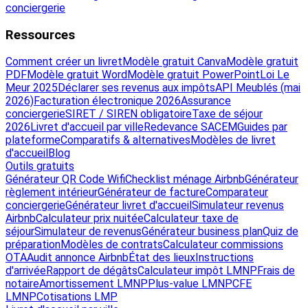
conciergerie
Ressources
Comment créer un livret
Modèle gratuit Canva
Modèle gratuit
PDF
Modèle gratuit Word
Modèle gratuit PowerPoint
Loi Le
Meur 2025
Déclarer ses revenus aux impôts
API Meublés (mai
2026)
Facturation électronique 2026
Assurance
conciergerie
SIRET / SIREN obligatoire
Taxe de séjour
2026
Livret d'accueil par ville
Redevance SACEM
Guides par
plateforme
Comparatifs & alternatives
Modèles de livret
d'accueil
Blog
Outils gratuits
Générateur QR Code Wifi
Checklist ménage Airbnb
Générateur
règlement intérieur
Générateur de facture
Comparateur
conciergerie
Générateur livret d'accueil
Simulateur revenus
Airbnb
Calculateur prix nuitée
Calculateur taxe de
séjour
Simulateur de revenus
Générateur business plan
Quiz de
préparation
Modèles de contrats
Calculateur commissions
OTA
Audit annonce Airbnb
État des lieux
Instructions
d'arrivée
Rapport de dégâts
Calculateur impôt LMNP
Frais de
notaire
Amortissement LMNP
Plus-value LMNP
CFE
LMNP
Cotisations LMP