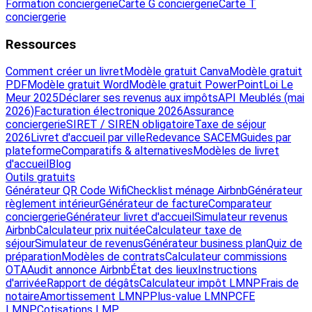
Formation conciergerie
Carte G conciergerie
Carte T
conciergerie
Ressources
Comment créer un livret
Modèle gratuit Canva
Modèle gratuit
PDF
Modèle gratuit Word
Modèle gratuit PowerPoint
Loi Le
Meur 2025
Déclarer ses revenus aux impôts
API Meublés (mai
2026)
Facturation électronique 2026
Assurance
conciergerie
SIRET / SIREN obligatoire
Taxe de séjour
2026
Livret d'accueil par ville
Redevance SACEM
Guides par
plateforme
Comparatifs & alternatives
Modèles de livret
d'accueil
Blog
Outils gratuits
Générateur QR Code Wifi
Checklist ménage Airbnb
Générateur
règlement intérieur
Générateur de facture
Comparateur
conciergerie
Générateur livret d'accueil
Simulateur revenus
Airbnb
Calculateur prix nuitée
Calculateur taxe de
séjour
Simulateur de revenus
Générateur business plan
Quiz de
préparation
Modèles de contrats
Calculateur commissions
OTA
Audit annonce Airbnb
État des lieux
Instructions
d'arrivée
Rapport de dégâts
Calculateur impôt LMNP
Frais de
notaire
Amortissement LMNP
Plus-value LMNP
CFE
LMNP
Cotisations LMP