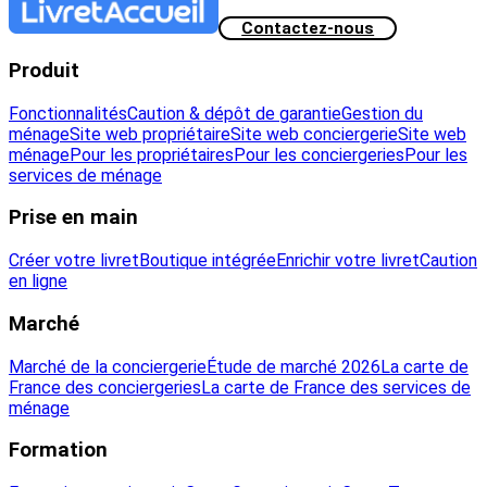
Contactez-nous
Produit
Fonctionnalités
Caution & dépôt de garantie
Gestion du
ménage
Site web propriétaire
Site web conciergerie
Site web
ménage
Pour les propriétaires
Pour les conciergeries
Pour les
services de ménage
Prise en main
Créer votre livret
Boutique intégrée
Enrichir votre livret
Caution
en ligne
Marché
Marché de la conciergerie
Étude de marché 2026
La carte de
France des conciergeries
La carte de France des services de
ménage
Formation