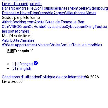
Livret d'accueil par ville
Paris
Nice
Marseille
Lyon
Toulouse
Nantes
Montpellier
Strasbourg
Étienne
Le Havre
Dijon
Grenoble
Angers
Villeurbanne
Nîmes
Guides par plateforme
Airbnb
Booking.com
Abritel
Gites de France
Le Bon
Coin
VRBO
GreenGo
Holidu
Clevacances
Cybevasion
Driing
Toutes
les plateformes
Modèles de livret
Airbnb
Gite
Chambre
d'hôtes
Appartement
Maison
Chalet
Gratuit
Tous les modèles
🇫🇷
Français
🇫🇷
Français
🇺🇸
English
Conditions d'utilisation
Politique de confidentialité
© 2026
LivretAccueil