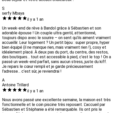
S
serfy Mbaya
il y a 1 an
Un week-end de rêve à Bandol grâce à Sébastien et son
adorable épouse ! Un couple ultra gentil, attentionné,
toujours dispo avec le sourire – on sent qu’ils aiment vraiment
accueillir. Leur logement ? Un petit bijou : super propre, hyper
bien équipé (il ne manque rien, mais vraiment rien !), cosy et
idéalement placé. À deux pas du port, du centre, des restos,
des boutiques… tout est accessible à pied, c’est le top ! On a
passé un week-end parfait, sans aucun stress, juste du kiff.
Je repars le cœur rempli et je garde précieusement
l’adresse… c’est sûr, je reviendrai !
A
Antoine Trillard
il y a 1 an
Nous avons passé une excellente semaine, la maison est très
fonctionnelle et le coin piscine très reposant. L’accueil par
Sébastien et Stéphanie a été remarquable. Ils ont pris le