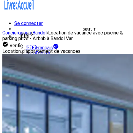
Se connecter
Créer un livret d'accueil
GRATUIT
Conciergeries
›
Bandol
›
Location de vacance avec piscine &
🇫🇷
parking privé - Airbnb à Bandol Var
Vérifié
🇫🇷
Français
Location d'appartement de vacances
🇺🇸
English