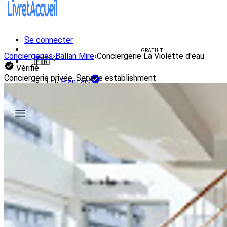
Se connecter
Créer un livret d'accueil
GRATUIT
Conciergeries
›
Ballan Mire
›
Conciergerie La Violette d'eau
🇫🇷
Vérifié
Conciergerie privée, Service establishment
🇫🇷
Français
🇺🇸
English