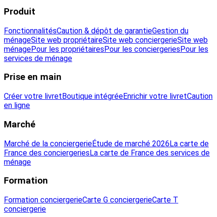
Produit
Fonctionnalités
Caution & dépôt de garantie
Gestion du
ménage
Site web propriétaire
Site web conciergerie
Site web
ménage
Pour les propriétaires
Pour les conciergeries
Pour les
services de ménage
Prise en main
Créer votre livret
Boutique intégrée
Enrichir votre livret
Caution
en ligne
Marché
Marché de la conciergerie
Étude de marché 2026
La carte de
France des conciergeries
La carte de France des services de
ménage
Formation
Formation conciergerie
Carte G conciergerie
Carte T
conciergerie