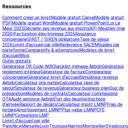
Ressources
Comment créer un livret
Modèle gratuit Canva
Modèle gratuit
PDF
Modèle gratuit Word
Modèle gratuit PowerPoint
Loi Le
Meur 2025
Déclarer ses revenus aux impôts
API Meublés (mai
2026)
Facturation électronique 2026
Assurance
conciergerie
SIRET / SIREN obligatoire
Taxe de séjour
2026
Livret d'accueil par ville
Redevance SACEM
Guides par
plateforme
Comparatifs & alternatives
Modèles de livret
d'accueil
Blog
Outils gratuits
Générateur QR Code Wifi
Checklist ménage Airbnb
Générateur
règlement intérieur
Générateur de facture
Comparateur
conciergerie
Générateur livret d'accueil
Simulateur revenus
Airbnb
Calculateur prix nuitée
Calculateur taxe de
séjour
Simulateur de revenus
Générateur business plan
Quiz de
préparation
Modèles de contrats
Calculateur commissions
OTA
Audit annonce Airbnb
État des lieux
Instructions
d'arrivée
Rapport de dégâts
Calculateur impôt LMNP
Frais de
notaire
Amortissement LMNP
Plus-value LMNP
CFE
LMNP
Cotisations LMP
Livret d'accueil par ville
Paris
Nice
Marseille
Lyon
Toulouse
Nantes
Montpellier
Strasbourg