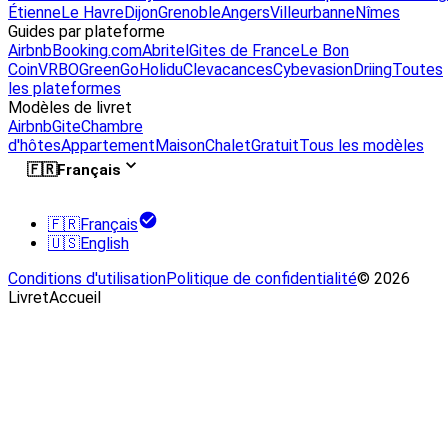
Étienne
Le Havre
Dijon
Grenoble
Angers
Villeurbanne
Nîmes
Guides par plateforme
Airbnb
Booking.com
Abritel
Gites de France
Le Bon
Coin
VRBO
GreenGo
Holidu
Clevacances
Cybevasion
Driing
Toutes
les plateformes
Modèles de livret
Airbnb
Gite
Chambre
d'hôtes
Appartement
Maison
Chalet
Gratuit
Tous les modèles
🇫🇷
Français
🇫🇷
Français
🇺🇸
English
Conditions d'utilisation
Politique de confidentialité
© 2026
LivretAccueil