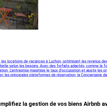
 les locations de vacances à Luchon, optimisant les revenus des
elle selon les besoins. Avec des forfaits adaptés, comme le for
ation. L'entreprise maximise le taux d'occupation et ajuste les 
ec les principales plateformes de réservation, la Conciergerie des 
mplifiez la gestion de vos biens Airbnb a