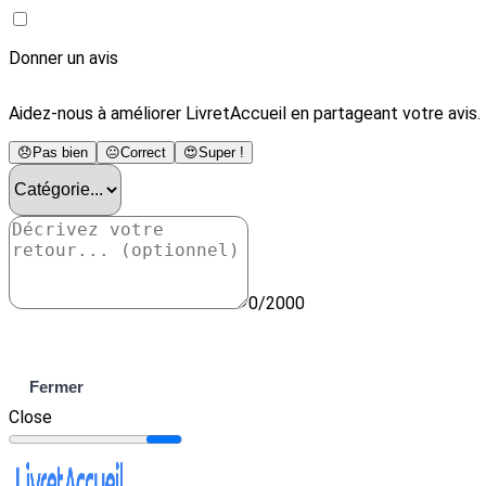
Donner un avis
Aidez-nous à améliorer LivretAccueil en partageant votre avis.
😞
Pas bien
😐
Correct
😍
Super !
0/2000
Envoyer
Fermer
Close