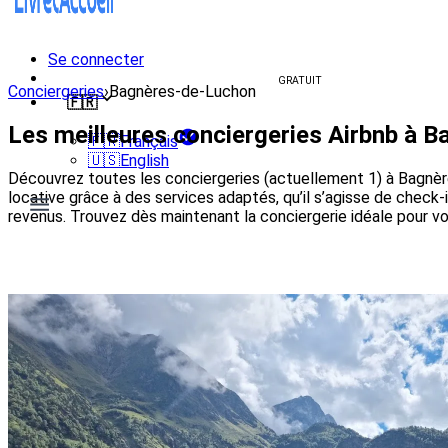
Se connecter
Créer un livret d'accueil
GRATUIT
Conciergeries
›
Bagnères-de-Luchon
🇫🇷
Les meilleures conciergeries Airbnb à 
🇫🇷
Français
🇺🇸
English
Découvrez toutes les conciergeries (actuellement 1) à Bagnère
locative grâce à des services adaptés, qu’il s’agisse de check
revenus. Trouvez dès maintenant la conciergerie idéale pour 
Voir les conciergeries