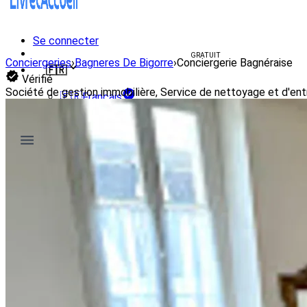
Se connecter
Créer un livret d'accueil
GRATUIT
Conciergeries
›
Bagneres De Bigorre
›
Conciergerie Bagnéraise
🇫🇷
Vérifié
Société de gestion immobilière, Service de nettoyage et d'ent
🇫🇷
Français
🇺🇸
English