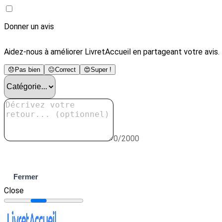
Donner un avis
Aidez-nous à améliorer LivretAccueil en partageant votre avis.
😞
Pas bien
😐
Correct
😍
Super !
0/2000
Envoyer
Fermer
Close