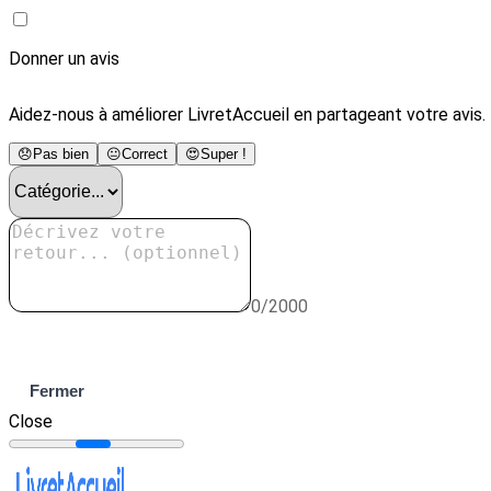
Donner un avis
Aidez-nous à améliorer LivretAccueil en partageant votre avis.
😞
Pas bien
😐
Correct
😍
Super !
0/2000
Envoyer
Fermer
Close