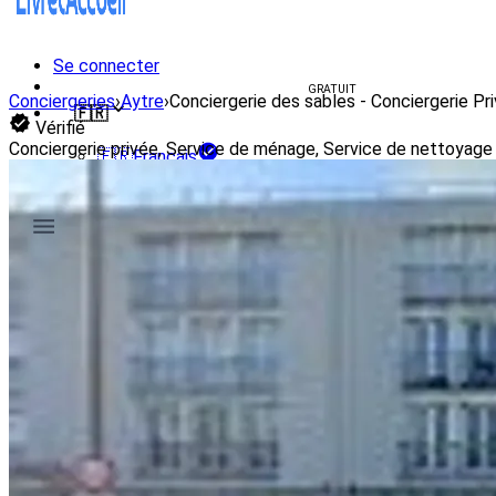
Se connecter
Créer un livret d'accueil
GRATUIT
Conciergeries
›
Aytre
›
Conciergerie des sables - Conciergerie Pr
🇫🇷
Vérifié
Conciergerie privée, Service de ménage, Service de nettoyage 
🇫🇷
Français
🇺🇸
English