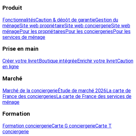
Produit
Fonctionnalités
Caution & dépôt de garantie
Gestion du
ménage
Site web propriétaire
Site web conciergerie
Site web
ménage
Pour les propriétaires
Pour les conciergeries
Pour les
services de ménage
Prise en main
Créer votre livret
Boutique intégrée
Enrichir votre livret
Caution
en ligne
Marché
Marché de la conciergerie
Étude de marché 2026
La carte de
France des conciergeries
La carte de France des services de
ménage
Formation
Formation conciergerie
Carte G conciergerie
Carte T
conciergerie