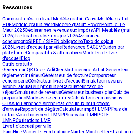
Ressources
Comment créer un livret
Modèle gratuit Canva
Modèle gratuit
PDF
Modèle gratuit Word
Modèle gratuit PowerPoint
Loi Le
Meur 2025
Déclarer ses revenus aux impôts
API Meublés (mai
2026)
Facturation électronique 2026
Assurance
conciergerie
SIRET / SIREN obligatoire
Taxe de séjour
2026
Livret d'accueil par ville
Redevance SACEM
Guides par
plateforme
Comparatifs & alternatives
Modèles de livret
d'accueil
Blog
Outils gratuits
Générateur QR Code Wifi
Checklist ménage Airbnb
Générateur
règlement intérieur
Générateur de facture
Comparateur
conciergerie
Générateur livret d'accueil
Simulateur revenus
Airbnb
Calculateur prix nuitée
Calculateur taxe de
séjour
Simulateur de revenus
Générateur business plan
Quiz de
préparation
Modèles de contrats
Calculateur commissions
OTA
Audit annonce Airbnb
État des lieux
Instructions
d'arrivée
Rapport de dégâts
Calculateur impôt LMNP
Frais de
notaire
Amortissement LMNP
Plus-value LMNP
CFE
LMNP
Cotisations LMP
Livret d'accueil par ville
Paris
Nice
Marseille
Lyon
Toulouse
Nantes
Montpellier
Strasbourg