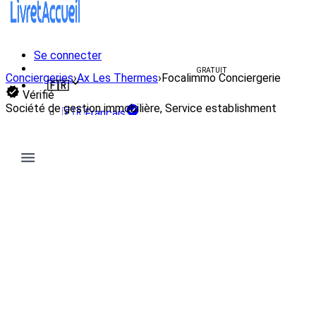
Se connecter
Créer un livret d'accueil
GRATUIT
Conciergeries
›
Ax Les Thermes
›
Focalimmo Conciergerie
🇫🇷
Vérifié
Société de gestion immobilière, Service establishment
🇫🇷
Français
🇺🇸
English