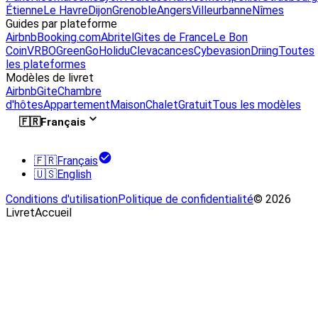
Étienne
Le Havre
Dijon
Grenoble
Angers
Villeurbanne
Nîmes
Guides par plateforme
Airbnb
Booking.com
Abritel
Gites de France
Le Bon
Coin
VRBO
GreenGo
Holidu
Clevacances
Cybevasion
Driing
Toutes
les plateformes
Modèles de livret
Airbnb
Gite
Chambre
d'hôtes
Appartement
Maison
Chalet
Gratuit
Tous les modèles
🇫🇷
Français
🇫🇷
Français
🇺🇸
English
Conditions d'utilisation
Politique de confidentialité
© 2026
LivretAccueil