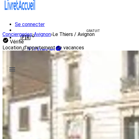
Se connecter
Créer un livret d'accueil
GRATUIT
Conciergeries
›
Avignon
›
Le Thiers / Avignon
🇫🇷
Vérifié
Location d'appartement de vacances
🇫🇷
Français
🇺🇸
English