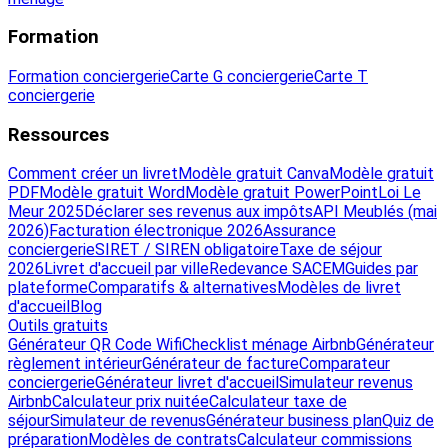
Formation
Formation conciergerie
Carte G conciergerie
Carte T
conciergerie
Ressources
Comment créer un livret
Modèle gratuit Canva
Modèle gratuit
PDF
Modèle gratuit Word
Modèle gratuit PowerPoint
Loi Le
Meur 2025
Déclarer ses revenus aux impôts
API Meublés (mai
2026)
Facturation électronique 2026
Assurance
conciergerie
SIRET / SIREN obligatoire
Taxe de séjour
2026
Livret d'accueil par ville
Redevance SACEM
Guides par
plateforme
Comparatifs & alternatives
Modèles de livret
d'accueil
Blog
Outils gratuits
Générateur QR Code Wifi
Checklist ménage Airbnb
Générateur
règlement intérieur
Générateur de facture
Comparateur
conciergerie
Générateur livret d'accueil
Simulateur revenus
Airbnb
Calculateur prix nuitée
Calculateur taxe de
séjour
Simulateur de revenus
Générateur business plan
Quiz de
préparation
Modèles de contrats
Calculateur commissions