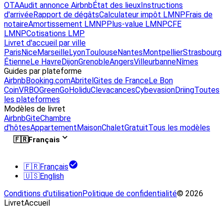
OTA
Audit annonce Airbnb
État des lieux
Instructions
d'arrivée
Rapport de dégâts
Calculateur impôt LMNP
Frais de
notaire
Amortissement LMNP
Plus-value LMNP
CFE
LMNP
Cotisations LMP
Livret d'accueil par ville
Paris
Nice
Marseille
Lyon
Toulouse
Nantes
Montpellier
Strasbourg
Étienne
Le Havre
Dijon
Grenoble
Angers
Villeurbanne
Nîmes
Guides par plateforme
Airbnb
Booking.com
Abritel
Gites de France
Le Bon
Coin
VRBO
GreenGo
Holidu
Clevacances
Cybevasion
Driing
Toutes
les plateformes
Modèles de livret
Airbnb
Gite
Chambre
d'hôtes
Appartement
Maison
Chalet
Gratuit
Tous les modèles
🇫🇷
Français
🇫🇷
Français
🇺🇸
English
Conditions d'utilisation
Politique de confidentialité
© 2026
LivretAccueil