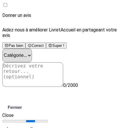
Donner un avis
Aidez-nous à améliorer LivretAccueil en partageant votre
avis.
😞
Pas bien
😐
Correct
😍
Super !
0/2000
Envoyer
Fermer
Close