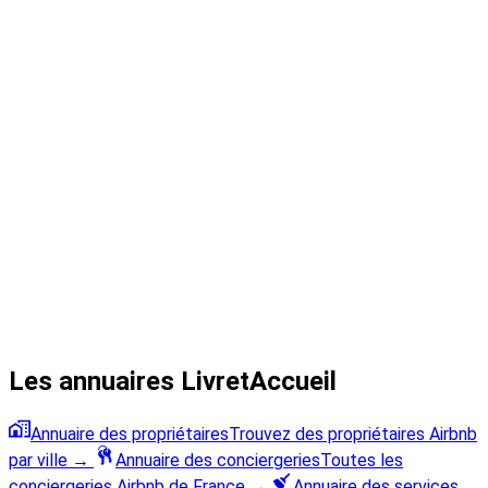
Les annuaires LivretAccueil
Annuaire des propriétaires
Trouvez des propriétaires Airbnb
par ville
→
Annuaire des conciergeries
Toutes les
conciergeries Airbnb de France
→
Annuaire des services