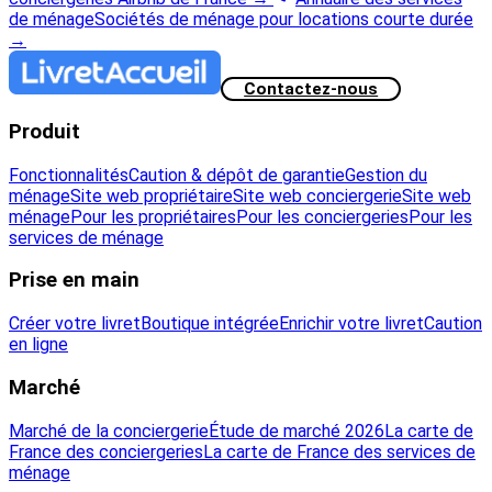
de ménage
Sociétés de ménage pour locations courte durée
→
Contactez-nous
Produit
Fonctionnalités
Caution & dépôt de garantie
Gestion du
ménage
Site web propriétaire
Site web conciergerie
Site web
ménage
Pour les propriétaires
Pour les conciergeries
Pour les
services de ménage
Prise en main
Créer votre livret
Boutique intégrée
Enrichir votre livret
Caution
en ligne
Marché
Marché de la conciergerie
Étude de marché 2026
La carte de
France des conciergeries
La carte de France des services de
ménage