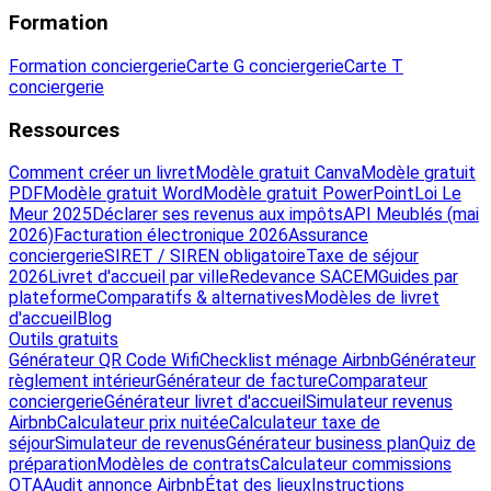
Formation
Formation conciergerie
Carte G conciergerie
Carte T
conciergerie
Ressources
Comment créer un livret
Modèle gratuit Canva
Modèle gratuit
PDF
Modèle gratuit Word
Modèle gratuit PowerPoint
Loi Le
Meur 2025
Déclarer ses revenus aux impôts
API Meublés (mai
2026)
Facturation électronique 2026
Assurance
conciergerie
SIRET / SIREN obligatoire
Taxe de séjour
2026
Livret d'accueil par ville
Redevance SACEM
Guides par
plateforme
Comparatifs & alternatives
Modèles de livret
d'accueil
Blog
Outils gratuits
Générateur QR Code Wifi
Checklist ménage Airbnb
Générateur
règlement intérieur
Générateur de facture
Comparateur
conciergerie
Générateur livret d'accueil
Simulateur revenus
Airbnb
Calculateur prix nuitée
Calculateur taxe de
séjour
Simulateur de revenus
Générateur business plan
Quiz de
préparation
Modèles de contrats
Calculateur commissions
OTA
Audit annonce Airbnb
État des lieux
Instructions