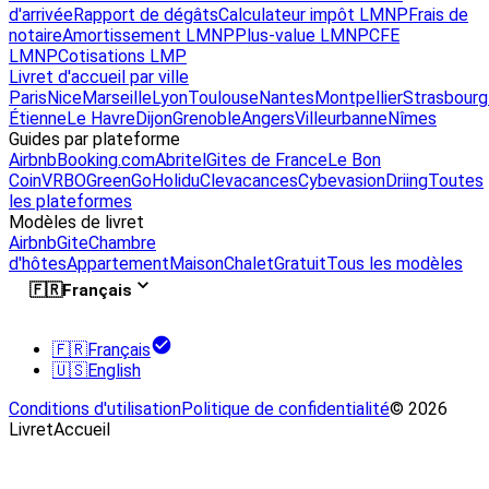
d'arrivée
Rapport de dégâts
Calculateur impôt LMNP
Frais de
notaire
Amortissement LMNP
Plus-value LMNP
CFE
LMNP
Cotisations LMP
Livret d'accueil par ville
Paris
Nice
Marseille
Lyon
Toulouse
Nantes
Montpellier
Strasbourg
Étienne
Le Havre
Dijon
Grenoble
Angers
Villeurbanne
Nîmes
Guides par plateforme
Airbnb
Booking.com
Abritel
Gites de France
Le Bon
Coin
VRBO
GreenGo
Holidu
Clevacances
Cybevasion
Driing
Toutes
les plateformes
Modèles de livret
Airbnb
Gite
Chambre
d'hôtes
Appartement
Maison
Chalet
Gratuit
Tous les modèles
🇫🇷
Français
🇫🇷
Français
🇺🇸
English
Conditions d'utilisation
Politique de confidentialité
© 2026
LivretAccueil