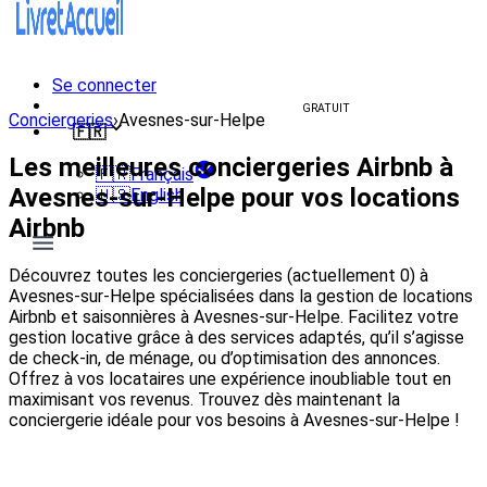
Se connecter
Créer un livret d'accueil
GRATUIT
Conciergeries
›
Avesnes-sur-Helpe
🇫🇷
Les meilleures conciergeries Airbnb à
🇫🇷
Français
Avesnes-sur-Helpe pour vos locations
🇺🇸
English
Airbnb
Découvrez toutes les conciergeries (actuellement 0) à
Avesnes-sur-Helpe spécialisées dans la gestion de locations
Airbnb et saisonnières à Avesnes-sur-Helpe. Facilitez votre
gestion locative grâce à des services adaptés, qu’il s’agisse
de check-in, de ménage, ou d’optimisation des annonces.
Offrez à vos locataires une expérience inoubliable tout en
maximisant vos revenus. Trouvez dès maintenant la
conciergerie idéale pour vos besoins à Avesnes-sur-Helpe !
Voir les conciergeries