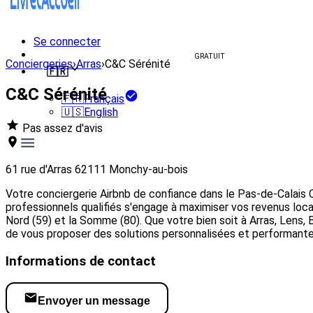
Se connecter
Créer un livret d'accueil
GRATUIT
Conciergeries
›
Arras
›
C&C Sérénité
🇫🇷
C&C Sérénité
🇫🇷
Français
🇺🇸
English
Pas assez d'avis
61 rue d'Arras 62111 Monchy-au-bois
Votre conciergerie Airbnb de confiance dans le Pas-de-Calais 
professionnels qualifiés s'engage à maximiser vos revenus locat
Nord (59) et la Somme (80). Que votre bien soit à Arras, Lens,
de vous proposer des solutions personnalisées et performante
Informations de contact
Envoyer un message