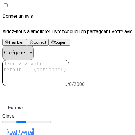
Donner un avis
Aidez-nous à améliorer LivretAccueil en partageant votre avis.
😞
Pas bien
😐
Correct
😍
Super !
0/2000
Envoyer
Fermer
Close