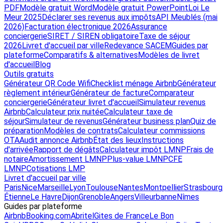
PDF
Modèle gratuit Word
Modèle gratuit PowerPoint
Loi Le
Meur 2025
Déclarer ses revenus aux impôts
API Meublés (mai
2026)
Facturation électronique 2026
Assurance
conciergerie
SIRET / SIREN obligatoire
Taxe de séjour
2026
Livret d'accueil par ville
Redevance SACEM
Guides par
plateforme
Comparatifs & alternatives
Modèles de livret
d'accueil
Blog
Outils gratuits
Générateur QR Code Wifi
Checklist ménage Airbnb
Générateur
règlement intérieur
Générateur de facture
Comparateur
conciergerie
Générateur livret d'accueil
Simulateur revenus
Airbnb
Calculateur prix nuitée
Calculateur taxe de
séjour
Simulateur de revenus
Générateur business plan
Quiz de
préparation
Modèles de contrats
Calculateur commissions
OTA
Audit annonce Airbnb
État des lieux
Instructions
d'arrivée
Rapport de dégâts
Calculateur impôt LMNP
Frais de
notaire
Amortissement LMNP
Plus-value LMNP
CFE
LMNP
Cotisations LMP
Livret d'accueil par ville
Paris
Nice
Marseille
Lyon
Toulouse
Nantes
Montpellier
Strasbourg
Étienne
Le Havre
Dijon
Grenoble
Angers
Villeurbanne
Nîmes
Guides par plateforme
Airbnb
Booking.com
Abritel
Gites de France
Le Bon