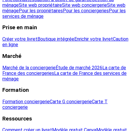
ménage
Site web propriétaire
Site web conciergerie
Site web
ménage
Pour les propriétaires
Pour les conciergeries
Pour les
services de ménage
Prise en main
Créer votre livret
Boutique intégrée
Enrichir votre livret
Caution
en ligne
Marché
Marché de la conciergerie
Étude de marché 2026
La carte de
France des conciergeries
La carte de France des services de
ménage
Formation
Formation conciergerie
Carte G conciergerie
Carte T
conciergerie
Ressources
Comment créer un livret
Modèle gratuit Canva
Modèle gratuit