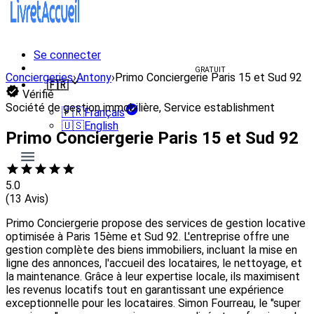
Se connecter
Créer un livret d'accueil
GRATUIT
Conciergeries
›
Antony
›
Primo Conciergerie Paris 15 et Sud 92
🇫🇷
Vérifié
Société de gestion immobilière, Service establishment
🇫🇷
Français
🇺🇸
English
Primo Conciergerie Paris 15 et Sud 92
5.0
(13 Avis)
Primo Conciergerie propose des services de gestion locative
optimisée à Paris 15ème et Sud 92. L'entreprise offre une
gestion complète des biens immobiliers, incluant la mise en
ligne des annonces, l'accueil des locataires, le nettoyage, et
la maintenance. Grâce à leur expertise locale, ils maximisent
les revenus locatifs tout en garantissant une expérience
exceptionnelle pour les locataires. Simon Fourreau, le "super