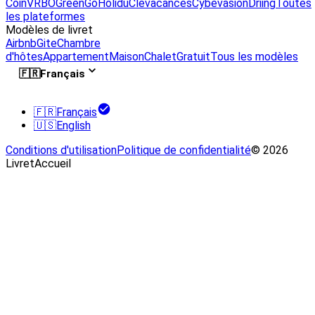
Coin
VRBO
GreenGo
Holidu
Clevacances
Cybevasion
Driing
Toutes
les plateformes
Modèles de livret
Airbnb
Gite
Chambre
d'hôtes
Appartement
Maison
Chalet
Gratuit
Tous les modèles
🇫🇷
Français
🇫🇷
Français
🇺🇸
English
Conditions d'utilisation
Politique de confidentialité
© 2026
LivretAccueil