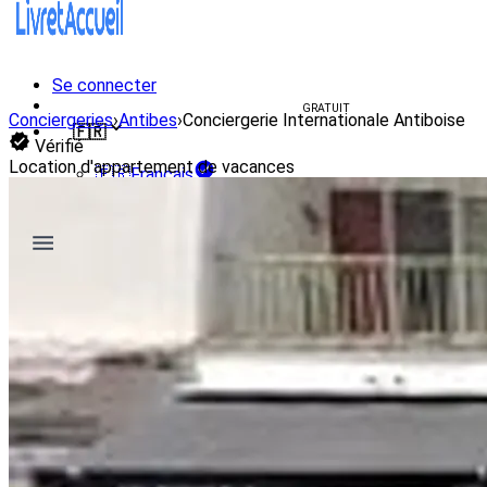
Se connecter
Créer un livret d'accueil
GRATUIT
Conciergeries
›
Antibes
›
Conciergerie Internationale Antiboise
🇫🇷
Vérifié
Location d'appartement de vacances
🇫🇷
Français
🇺🇸
English