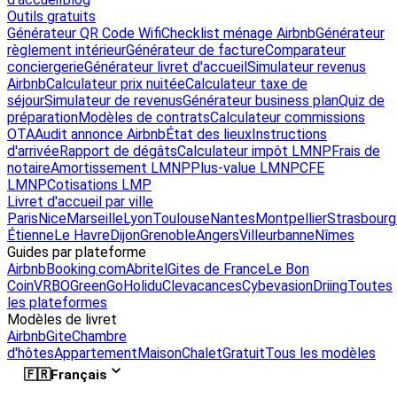
Outils gratuits
Générateur QR Code Wifi
Checklist ménage Airbnb
Générateur
règlement intérieur
Générateur de facture
Comparateur
conciergerie
Générateur livret d'accueil
Simulateur revenus
Airbnb
Calculateur prix nuitée
Calculateur taxe de
séjour
Simulateur de revenus
Générateur business plan
Quiz de
préparation
Modèles de contrats
Calculateur commissions
OTA
Audit annonce Airbnb
État des lieux
Instructions
d'arrivée
Rapport de dégâts
Calculateur impôt LMNP
Frais de
notaire
Amortissement LMNP
Plus-value LMNP
CFE
LMNP
Cotisations LMP
Livret d'accueil par ville
Paris
Nice
Marseille
Lyon
Toulouse
Nantes
Montpellier
Strasbourg
Étienne
Le Havre
Dijon
Grenoble
Angers
Villeurbanne
Nîmes
Guides par plateforme
Airbnb
Booking.com
Abritel
Gites de France
Le Bon
Coin
VRBO
GreenGo
Holidu
Clevacances
Cybevasion
Driing
Toutes
les plateformes
Modèles de livret
Airbnb
Gite
Chambre
d'hôtes
Appartement
Maison
Chalet
Gratuit
Tous les modèles
🇫🇷
Français