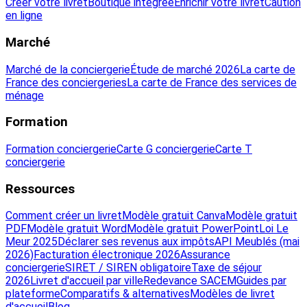
Créer votre livret
Boutique intégrée
Enrichir votre livret
Caution
en ligne
Marché
Marché de la conciergerie
Étude de marché 2026
La carte de
France des conciergeries
La carte de France des services de
ménage
Formation
Formation conciergerie
Carte G conciergerie
Carte T
conciergerie
Ressources
Comment créer un livret
Modèle gratuit Canva
Modèle gratuit
PDF
Modèle gratuit Word
Modèle gratuit PowerPoint
Loi Le
Meur 2025
Déclarer ses revenus aux impôts
API Meublés (mai
2026)
Facturation électronique 2026
Assurance
conciergerie
SIRET / SIREN obligatoire
Taxe de séjour
2026
Livret d'accueil par ville
Redevance SACEM
Guides par
plateforme
Comparatifs & alternatives
Modèles de livret
d'accueil
Blog