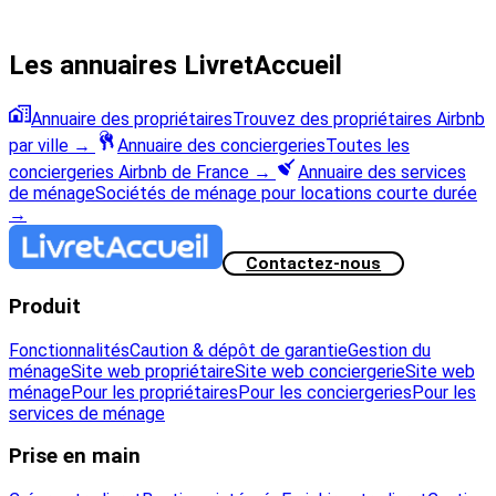
Les annuaires LivretAccueil
Annuaire des propriétaires
Trouvez des propriétaires Airbnb
par ville
→
Annuaire des conciergeries
Toutes les
conciergeries Airbnb de France
→
Annuaire des services
de ménage
Sociétés de ménage pour locations courte durée
→
Contactez-nous
Produit
Fonctionnalités
Caution & dépôt de garantie
Gestion du
ménage
Site web propriétaire
Site web conciergerie
Site web
ménage
Pour les propriétaires
Pour les conciergeries
Pour les
services de ménage
Prise en main