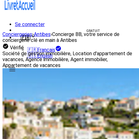
Se connecter
Créer un livret d'accueil
GRATUIT
Conciergeries
›
Antibes
›
Concierge BB, votre service de
🇫🇷
conciergerie clé en main à Antibes
Vérifié
🇫🇷
Français
Société de gestion immobilière, Location d'appartement de
🇺🇸
English
vacances, Agence immobilière, Agent immobilier,
Appartement de vacances