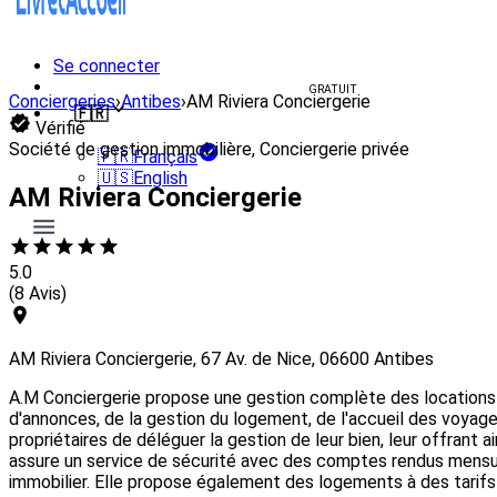
Se connecter
Créer un livret d'accueil
GRATUIT
Conciergeries
›
Antibes
›
AM Riviera Conciergerie
🇫🇷
Vérifié
Société de gestion immobilière, Conciergerie privée
🇫🇷
Français
🇺🇸
English
AM Riviera Conciergerie
5.0
(8 Avis)
AM Riviera Conciergerie, 67 Av. de Nice, 06600 Antibes
A.M Conciergerie propose une gestion complète des locations sa
d'annonces, de la gestion du logement, de l'accueil des voyageu
propriétaires de déléguer la gestion de leur bien, leur offrant a
assure un service de sécurité avec des comptes rendus mensuels
immobilier. Elle propose également des logements à des tarifs