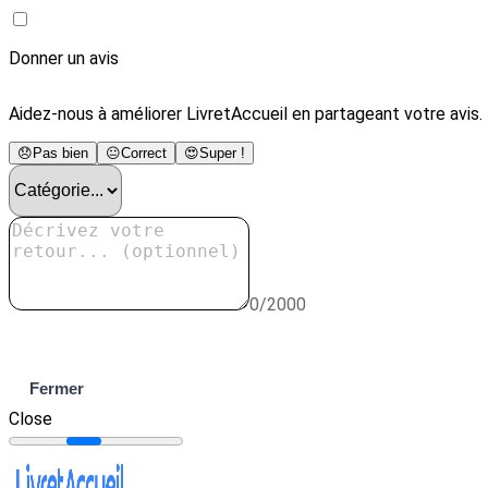
Donner un avis
Aidez-nous à améliorer LivretAccueil en partageant votre avis.
😞
Pas bien
😐
Correct
😍
Super !
0/2000
Envoyer
Fermer
Close