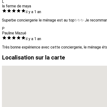
L
la ferme de maya
il y a 1 an
Superbe conciergerie le ménage est au top✨✨✨ Je recomma
P
Pauline Mazué
il y a 1 an
Très bonne expérience avec cette conciergerie, le ménage ét
Localisation sur la carte