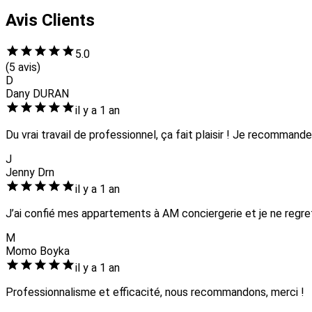
Avis Clients
5.0
(5 avis)
D
Dany DURAN
il y a 1 an
Du vrai travail de professionnel, ça fait plaisir ! Je recommande
J
Jenny Drn
il y a 1 an
J’ai confié mes appartements à AM conciergerie et je ne regre
M
Momo Boyka
il y a 1 an
Professionnalisme et efficacité, nous recommandons, merci !