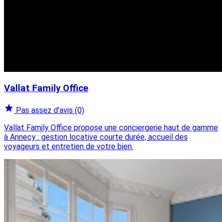
Vallat Family Office
Pas assez d'avis
(0)
Vallat Family Office propose une conciergerie haut de gamme
à Annecy : gestion locative courte durée, accueil des
voyageurs et entretien de votre bien.