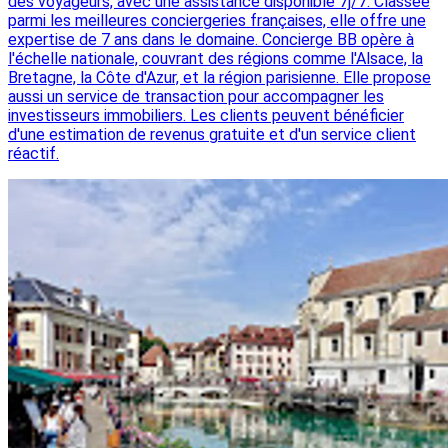
des voyageurs, avec une assistance disponible 7j/7. Classée
parmi les meilleures conciergeries françaises, elle offre une
expertise de 7 ans dans le domaine. Concierge BB opère à
l'échelle nationale, couvrant des régions comme l'Alsace, la
Bretagne, la Côte d'Azur, et la région parisienne. Elle propose
aussi un service de transaction pour accompagner les
investisseurs immobiliers. Les clients peuvent bénéficier
d'une estimation de revenus gratuite et d'un service client
réactif.