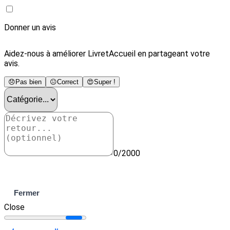
Donner un avis
Aidez-nous à améliorer LivretAccueil en partageant votre
avis.
😞
Pas bien
😐
Correct
😍
Super !
0/2000
Envoyer
Fermer
Close