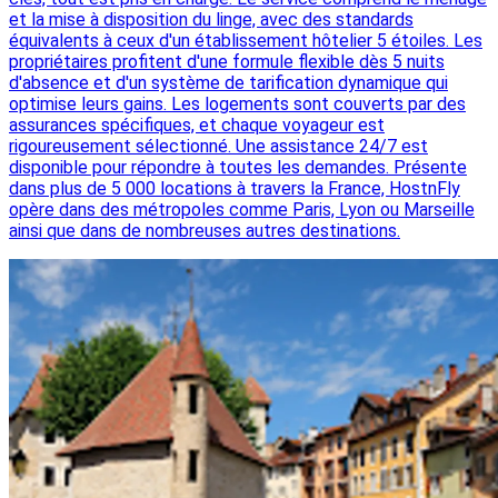
et la mise à disposition du linge, avec des standards
équivalents à ceux d'un établissement hôtelier 5 étoiles. Les
propriétaires profitent d'une formule flexible dès 5 nuits
d'absence et d'un système de tarification dynamique qui
optimise leurs gains. Les logements sont couverts par des
assurances spécifiques, et chaque voyageur est
rigoureusement sélectionné. Une assistance 24/7 est
disponible pour répondre à toutes les demandes. Présente
dans plus de 5 000 locations à travers la France, HostnFly
opère dans des métropoles comme Paris, Lyon ou Marseille
ainsi que dans de nombreuses autres destinations.