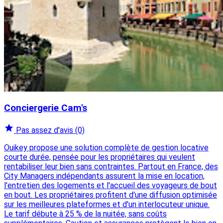
Conciergerie Cam's
Pas assez d'avis
(0)
Ouikey propose une solution complète de gestion locative
courte durée, pensée pour les propriétaires qui veulent
rentabiliser leur bien sans contraintes. Partout en France, des
City Managers indépendants assurent la mise en location,
l'entretien des logements et l'accueil des voyageurs de bout
en bout. Les propriétaires profitent d'une diffusion optimisée
sur les meilleures plateformes et d'un interlocuteur unique.
Le tarif débute à 25 % de la nuitée, sans coûts