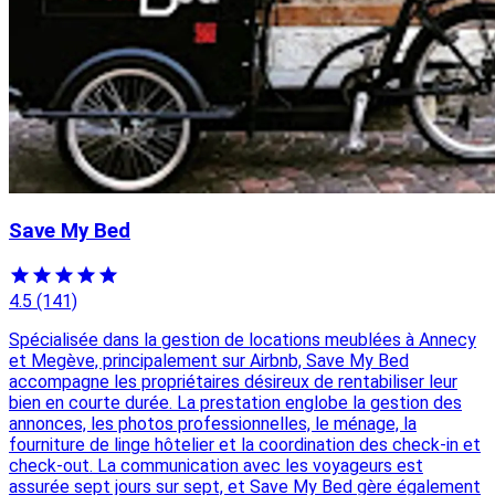
Save My Bed
4.5
(141)
Spécialisée dans la gestion de locations meublées à Annecy
et Megève, principalement sur Airbnb, Save My Bed
accompagne les propriétaires désireux de rentabiliser leur
bien en courte durée. La prestation englobe la gestion des
annonces, les photos professionnelles, le ménage, la
fourniture de linge hôtelier et la coordination des check-in et
check-out. La communication avec les voyageurs est
assurée sept jours sur sept, et Save My Bed gère également