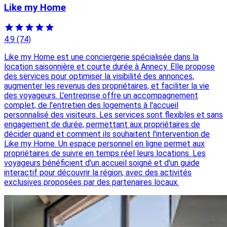
Like my Home
4.9
(74)
Like my Home est une conciergerie spécialisée dans la
location saisonnière et courte durée à Annecy. Elle propose
des services pour optimiser la visibilité des annonces,
augmenter les revenus des propriétaires, et faciliter la vie
des voyageurs. L'entreprise offre un accompagnement
complet, de l'entretien des logements à l'accueil
personnalisé des visiteurs. Les services sont flexibles et sans
engagement de durée, permettant aux propriétaires de
décider quand et comment ils souhaitent l'intervention de
Like my Home. Un espace personnel en ligne permet aux
propriétaires de suivre en temps réel leurs locations. Les
voyageurs bénéficient d'un accueil soigné et d'un guide
interactif pour découvrir la région, avec des activités
exclusives proposées par des partenaires locaux.