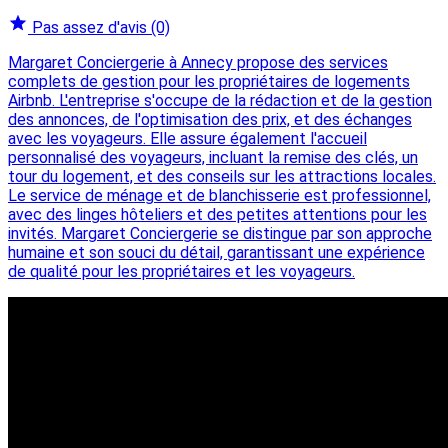
Pas assez d'avis
(0)
Margaret Conciergerie à Annecy propose des services
complets de gestion pour les propriétaires de logements
Airbnb. L'entreprise s'occupe de la rédaction et de la gestion
des annonces, de l'optimisation des prix, et des échanges
avec les voyageurs. Elle assure également l'accueil
personnalisé des voyageurs, incluant la remise des clés, un
tour du logement, et des conseils sur les attractions locales.
Le service de ménage et de blanchisserie est professionnel,
avec des linges hôteliers et des petites attentions pour les
invités. Margaret Conciergerie se distingue par son approche
humaine et son souci du détail, garantissant une expérience
de qualité pour les propriétaires et les voyageurs.