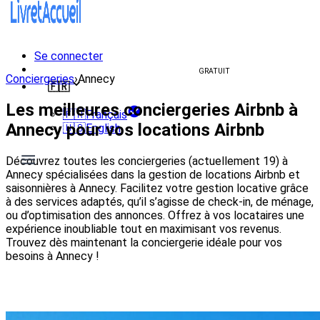
Se connecter
Créer un livret d'accueil
GRATUIT
Conciergeries
›
Annecy
🇫🇷
Les meilleures conciergeries Airbnb à
🇫🇷
Français
Annecy pour vos locations Airbnb
🇺🇸
English
Découvrez toutes les conciergeries (actuellement 19) à
Annecy spécialisées dans la gestion de locations Airbnb et
saisonnières à Annecy. Facilitez votre gestion locative grâce
à des services adaptés, qu’il s’agisse de check-in, de ménage,
ou d’optimisation des annonces. Offrez à vos locataires une
expérience inoubliable tout en maximisant vos revenus.
Trouvez dès maintenant la conciergerie idéale pour vos
besoins à Annecy !
Voir les conciergeries