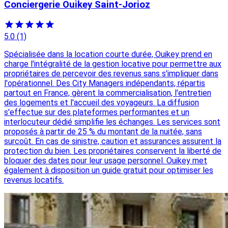
Conciergerie Ouikey Saint-Jorioz
5.0
(1)
Spécialisée dans la location courte durée, Ouikey prend en
charge l'intégralité de la gestion locative pour permettre aux
propriétaires de percevoir des revenus sans s'impliquer dans
l'opérationnel. Des City Managers indépendants, répartis
partout en France, gèrent la commercialisation, l'entretien
des logements et l'accueil des voyageurs. La diffusion
s'effectue sur des plateformes performantes et un
interlocuteur dédié simplifie les échanges. Les services sont
proposés à partir de 25 % du montant de la nuitée, sans
surcoût. En cas de sinistre, caution et assurances assurent la
protection du bien. Les propriétaires conservent la liberté de
bloquer des dates pour leur usage personnel. Ouikey met
également à disposition un guide gratuit pour optimiser les
revenus locatifs.