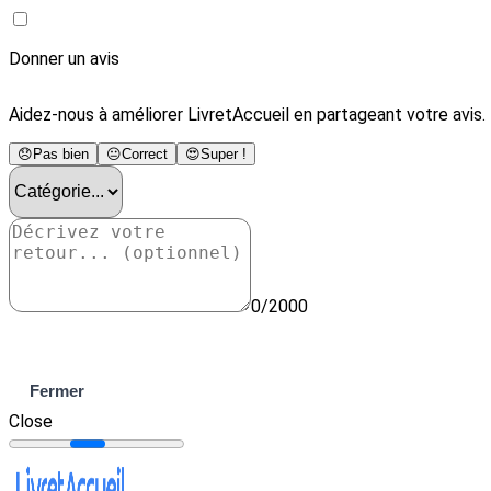
Donner un avis
Aidez-nous à améliorer LivretAccueil en partageant votre avis.
😞
Pas bien
😐
Correct
😍
Super !
0/2000
Envoyer
Fermer
Close