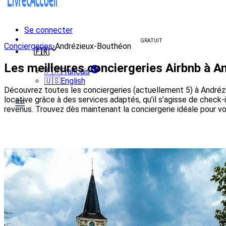
Se connecter
Créer un livret d'accueil
GRATUIT
Conciergeries
›
Andrézieux-Bouthéon
🇫🇷
Les meilleures conciergeries Airbnb à A
🇫🇷
Français
🇺🇸
English
Découvrez toutes les conciergeries (actuellement 5) à Andrézi
locative grâce à des services adaptés, qu’il s’agisse de check
revenus. Trouvez dès maintenant la conciergerie idéale pour v
Voir les conciergeries