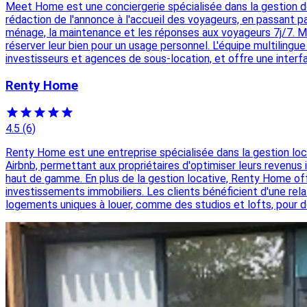
Meet Home est une conciergerie spécialisée dans la gestion d
rédaction de l'annonce à l'accueil des voyageurs, en passant par 
ménage, la maintenance et les réponses aux voyageurs 7j/7. Me
réserver leur bien pour un usage personnel. L'équipe multilingu
investisseurs et agences de sous-location, et offre une interf
Renty Home
4.5
(6)
Renty Home est une entreprise spécialisée dans la gestion loc
Airbnb, permettant aux propriétaires d'optimiser leurs revenus
haut de gamme. En plus de la gestion locative, Renty Home off
investissements immobiliers. Les clients bénéficient d'une r
logements uniques à louer, comme des studios et lofts, pour d