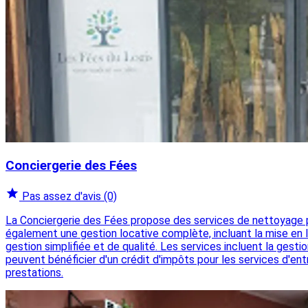
Conciergerie des Fées
Pas assez d'avis
(0)
La Conciergerie des Fées propose des services de nettoyage pou
également une gestion locative complète, incluant la mise en loc
gestion simplifiée et de qualité. Les services incluent la gest
peuvent bénéficier d'un crédit d'impôts pour les services d'en
prestations.