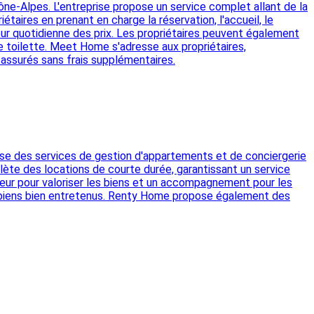
e-Alpes. L'entreprise propose un service complet allant de la
étaires en prenant en charge la réservation, l'accueil, le
ur quotidienne des prix. Les propriétaires peuvent également
de toilette. Meet Home s'adresse aux propriétaires,
 assurés sans frais supplémentaires.
pose des services de gestion d'appartements et de conciergerie
plète des locations de courte durée, garantissant un service
ieur pour valoriser les biens et un accompagnement pour les
es biens bien entretenus. Renty Home propose également des