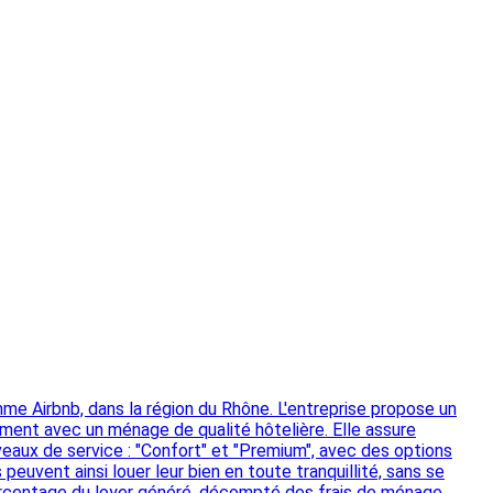
e Airbnb, dans la région du Rhône. L'entreprise propose un
gement avec un ménage de qualité hôtelière. Elle assure
eaux de service : "Confort" et "Premium", avec des options
uvent ainsi louer leur bien en toute tranquillité, sans se
pourcentage du loyer généré, décompté des frais de ménage.