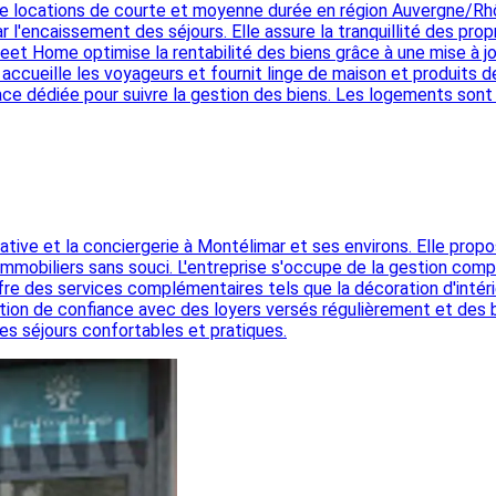
e locations de courte et moyenne durée en région Auvergne/Rhôn
l'encaissement des séjours. Elle assure la tranquillité des propri
et Home optimise la rentabilité des biens grâce à une mise à jo
e accueille les voyageurs et fournit linge de maison et produits 
ace dédiée pour suivre la gestion des biens. Les logements sont
ative et la conciergerie à Montélimar et ses environs. Elle pro
 immobiliers sans souci. L'entreprise s'occupe de la gestion com
re des services complémentaires tels que la décoration d'intér
elation de confiance avec des loyers versés régulièrement et d
es séjours confortables et pratiques.