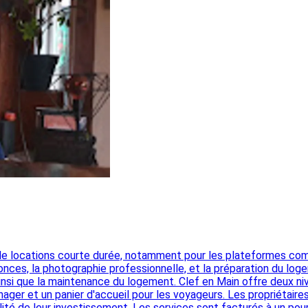
 de locations courte durée, notamment pour les plateformes comm
nonces, la photographie professionnelle, et la préparation du lo
insi que la maintenance du logement. Clef en Main offre deux niv
et un panier d'accueil pour les voyageurs. Les propriétaires pe
bilité de leur investissement. Les services sont facturés à un 