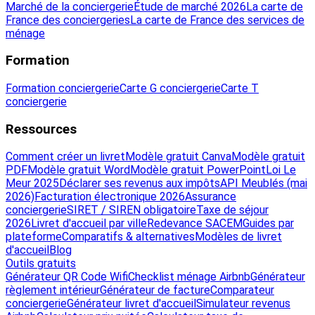
Marché de la conciergerie
Étude de marché 2026
La carte de
France des conciergeries
La carte de France des services de
ménage
Formation
Formation conciergerie
Carte G conciergerie
Carte T
conciergerie
Ressources
Comment créer un livret
Modèle gratuit Canva
Modèle gratuit
PDF
Modèle gratuit Word
Modèle gratuit PowerPoint
Loi Le
Meur 2025
Déclarer ses revenus aux impôts
API Meublés (mai
2026)
Facturation électronique 2026
Assurance
conciergerie
SIRET / SIREN obligatoire
Taxe de séjour
2026
Livret d'accueil par ville
Redevance SACEM
Guides par
plateforme
Comparatifs & alternatives
Modèles de livret
d'accueil
Blog
Outils gratuits
Générateur QR Code Wifi
Checklist ménage Airbnb
Générateur
règlement intérieur
Générateur de facture
Comparateur
conciergerie
Générateur livret d'accueil
Simulateur revenus