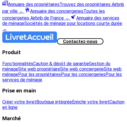
Annuaire des propriétaires
Trouvez des propriétaires Airbnb
par ville
→
Annuaire des conciergeries
Toutes les
conciergeries Airbnb de France
→
Annuaire des services
de ménage
Sociétés de ménage pour locations courte durée
→
Contactez-nous
Produit
Fonctionnalités
Caution & dépôt de garantie
Gestion du
ménage
Site web propriétaire
Site web conciergerie
Site web
ménage
Pour les propriétaires
Pour les conciergeries
Pour les
services de ménage
Prise en main
Créer votre livret
Boutique intégrée
Enrichir votre livret
Caution
en ligne
Marché