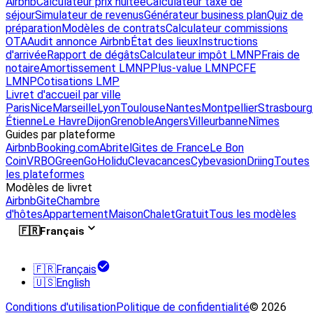
Airbnb
Calculateur prix nuitée
Calculateur taxe de
séjour
Simulateur de revenus
Générateur business plan
Quiz de
préparation
Modèles de contrats
Calculateur commissions
OTA
Audit annonce Airbnb
État des lieux
Instructions
d'arrivée
Rapport de dégâts
Calculateur impôt LMNP
Frais de
notaire
Amortissement LMNP
Plus-value LMNP
CFE
LMNP
Cotisations LMP
Livret d'accueil par ville
Paris
Nice
Marseille
Lyon
Toulouse
Nantes
Montpellier
Strasbourg
Étienne
Le Havre
Dijon
Grenoble
Angers
Villeurbanne
Nîmes
Guides par plateforme
Airbnb
Booking.com
Abritel
Gites de France
Le Bon
Coin
VRBO
GreenGo
Holidu
Clevacances
Cybevasion
Driing
Toutes
les plateformes
Modèles de livret
Airbnb
Gite
Chambre
d'hôtes
Appartement
Maison
Chalet
Gratuit
Tous les modèles
🇫🇷
Français
🇫🇷
Français
🇺🇸
English
Conditions d'utilisation
Politique de confidentialité
© 2026