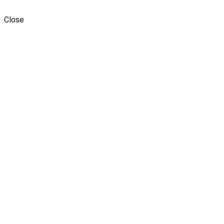
Envoyer le message
Close