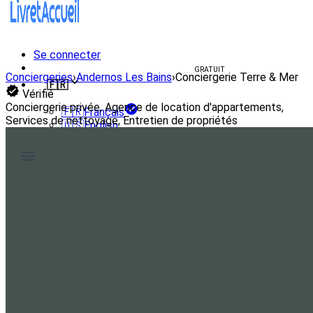
Se connecter
Créer un livret d'accueil
GRATUIT
Conciergeries
›
Andernos Les Bains
›
Conciergerie Terre & Mer
🇫🇷
Vérifié
Conciergerie privée, Agence de location d'appartements,
🇫🇷
Français
Services de nettoyage, Entretien de propriétés
🇺🇸
English