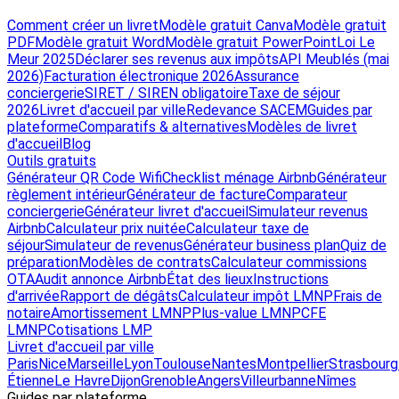
Comment créer un livret
Modèle gratuit Canva
Modèle gratuit
PDF
Modèle gratuit Word
Modèle gratuit PowerPoint
Loi Le
Meur 2025
Déclarer ses revenus aux impôts
API Meublés (mai
2026)
Facturation électronique 2026
Assurance
conciergerie
SIRET / SIREN obligatoire
Taxe de séjour
2026
Livret d'accueil par ville
Redevance SACEM
Guides par
plateforme
Comparatifs & alternatives
Modèles de livret
d'accueil
Blog
Outils gratuits
Générateur QR Code Wifi
Checklist ménage Airbnb
Générateur
règlement intérieur
Générateur de facture
Comparateur
conciergerie
Générateur livret d'accueil
Simulateur revenus
Airbnb
Calculateur prix nuitée
Calculateur taxe de
séjour
Simulateur de revenus
Générateur business plan
Quiz de
préparation
Modèles de contrats
Calculateur commissions
OTA
Audit annonce Airbnb
État des lieux
Instructions
d'arrivée
Rapport de dégâts
Calculateur impôt LMNP
Frais de
notaire
Amortissement LMNP
Plus-value LMNP
CFE
LMNP
Cotisations LMP
Livret d'accueil par ville
Paris
Nice
Marseille
Lyon
Toulouse
Nantes
Montpellier
Strasbourg
Étienne
Le Havre
Dijon
Grenoble
Angers
Villeurbanne
Nîmes
Guides par plateforme