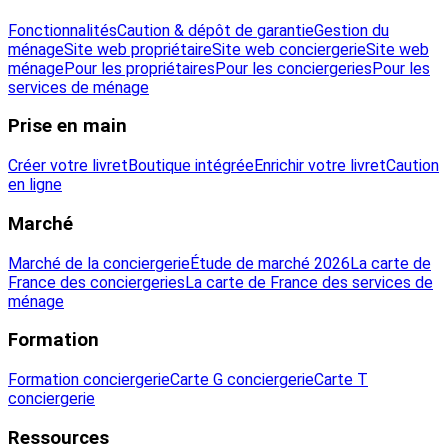
Fonctionnalités
Caution & dépôt de garantie
Gestion du
ménage
Site web propriétaire
Site web conciergerie
Site web
ménage
Pour les propriétaires
Pour les conciergeries
Pour les
services de ménage
Prise en main
Créer votre livret
Boutique intégrée
Enrichir votre livret
Caution
en ligne
Marché
Marché de la conciergerie
Étude de marché 2026
La carte de
France des conciergeries
La carte de France des services de
ménage
Formation
Formation conciergerie
Carte G conciergerie
Carte T
conciergerie
Ressources