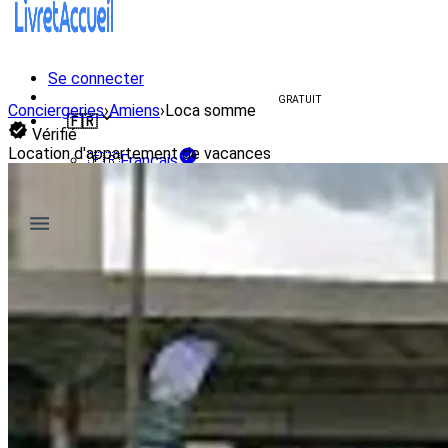
Se connecter
Créer un livret d'accueil
GRATUIT
Conciergeries
›
Amiens
›
Loca somme
🇫🇷
Vérifié
Location d'appartement de vacances
🇫🇷
Français
🇺🇸
English