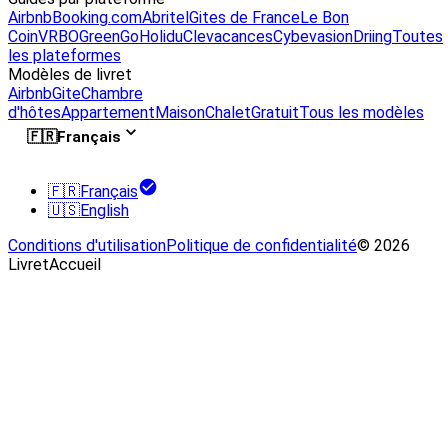
Airbnb
Booking.com
Abritel
Gites de France
Le Bon
Coin
VRBO
GreenGo
Holidu
Clevacances
Cybevasion
Driing
Toutes
les plateformes
Modèles de livret
Airbnb
Gite
Chambre
d'hôtes
Appartement
Maison
Chalet
Gratuit
Tous les modèles
🇫🇷
Français
🇫🇷
Français
🇺🇸
English
Conditions d'utilisation
Politique de confidentialité
© 2026
LivretAccueil