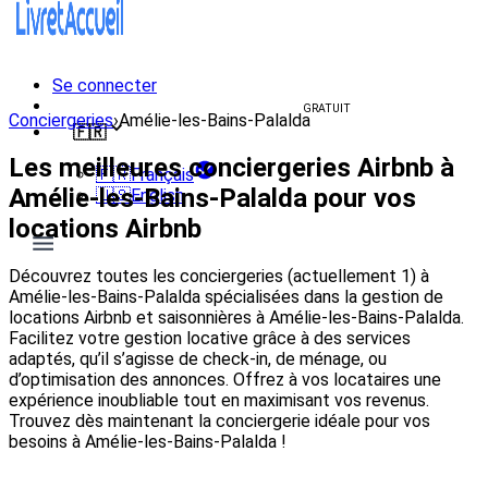
Se connecter
Créer un livret d'accueil
GRATUIT
Conciergeries
›
Amélie-les-Bains-Palalda
🇫🇷
Les meilleures conciergeries Airbnb à
🇫🇷
Français
Amélie-les-Bains-Palalda pour vos
🇺🇸
English
locations Airbnb
Découvrez toutes les conciergeries (actuellement 1) à
Amélie-les-Bains-Palalda spécialisées dans la gestion de
locations Airbnb et saisonnières à Amélie-les-Bains-Palalda.
Facilitez votre gestion locative grâce à des services
adaptés, qu’il s’agisse de check-in, de ménage, ou
d’optimisation des annonces. Offrez à vos locataires une
expérience inoubliable tout en maximisant vos revenus.
Trouvez dès maintenant la conciergerie idéale pour vos
besoins à Amélie-les-Bains-Palalda !