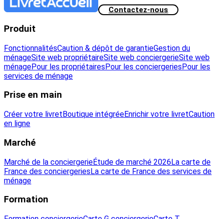
Contactez-nous
Produit
Fonctionnalités
Caution & dépôt de garantie
Gestion du
ménage
Site web propriétaire
Site web conciergerie
Site web
ménage
Pour les propriétaires
Pour les conciergeries
Pour les
services de ménage
Prise en main
Créer votre livret
Boutique intégrée
Enrichir votre livret
Caution
en ligne
Marché
Marché de la conciergerie
Étude de marché 2026
La carte de
France des conciergeries
La carte de France des services de
ménage
Formation
Formation conciergerie
Carte G conciergerie
Carte T