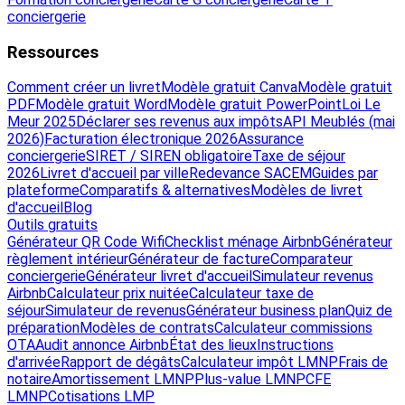
conciergerie
Ressources
Comment créer un livret
Modèle gratuit Canva
Modèle gratuit
PDF
Modèle gratuit Word
Modèle gratuit PowerPoint
Loi Le
Meur 2025
Déclarer ses revenus aux impôts
API Meublés (mai
2026)
Facturation électronique 2026
Assurance
conciergerie
SIRET / SIREN obligatoire
Taxe de séjour
2026
Livret d'accueil par ville
Redevance SACEM
Guides par
plateforme
Comparatifs & alternatives
Modèles de livret
d'accueil
Blog
Outils gratuits
Générateur QR Code Wifi
Checklist ménage Airbnb
Générateur
règlement intérieur
Générateur de facture
Comparateur
conciergerie
Générateur livret d'accueil
Simulateur revenus
Airbnb
Calculateur prix nuitée
Calculateur taxe de
séjour
Simulateur de revenus
Générateur business plan
Quiz de
préparation
Modèles de contrats
Calculateur commissions
OTA
Audit annonce Airbnb
État des lieux
Instructions
d'arrivée
Rapport de dégâts
Calculateur impôt LMNP
Frais de
notaire
Amortissement LMNP
Plus-value LMNP
CFE
LMNP
Cotisations LMP