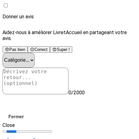
Donner un avis
Aidez-nous à améliorer LivretAccueil en partageant votre
avis.
😞
Pas bien
😐
Correct
😍
Super !
0/2000
Envoyer
Fermer
Close