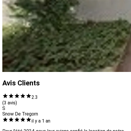
Avis Clients
2.3
(3 avis)
S
Snow De Tregorn
il y a 1 an