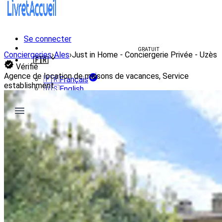
Se connecter
Créer un livret d'accueil
GRATUIT
Conciergeries
›
Ales
›
Just in Home - Conciergerie Privée - Uzès
🇫🇷
Vérifié
Agence de location de maisons de vacances, Service
🇫🇷
Français
establishment
🇺🇸
English