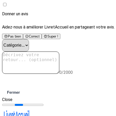
Donner un avis
Aidez-nous à améliorer LivretAccueil en partageant votre avis.
😞
Pas bien
😐
Correct
😍
Super !
0/2000
Envoyer
Fermer
Close