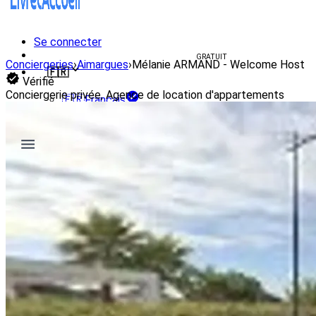
Se connecter
Créer un livret d'accueil
GRATUIT
Conciergeries
›
Aimargues
›
Mélanie ARMAND - Welcome Host
🇫🇷
Vérifié
Conciergerie privée, Agence de location d'appartements
🇫🇷
Français
🇺🇸
English