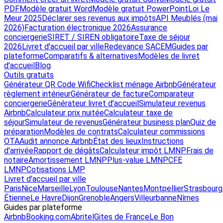
PDF
Modèle gratuit Word
Modèle gratuit PowerPoint
Loi Le
Meur 2025
Déclarer ses revenus aux impôts
API Meublés (mai
2026)
Facturation électronique 2026
Assurance
conciergerie
SIRET / SIREN obligatoire
Taxe de séjour
2026
Livret d'accueil par ville
Redevance SACEM
Guides par
plateforme
Comparatifs & alternatives
Modèles de livret
d'accueil
Blog
Outils gratuits
Générateur QR Code Wifi
Checklist ménage Airbnb
Générateur
règlement intérieur
Générateur de facture
Comparateur
conciergerie
Générateur livret d'accueil
Simulateur revenus
Airbnb
Calculateur prix nuitée
Calculateur taxe de
séjour
Simulateur de revenus
Générateur business plan
Quiz de
préparation
Modèles de contrats
Calculateur commissions
OTA
Audit annonce Airbnb
État des lieux
Instructions
d'arrivée
Rapport de dégâts
Calculateur impôt LMNP
Frais de
notaire
Amortissement LMNP
Plus-value LMNP
CFE
LMNP
Cotisations LMP
Livret d'accueil par ville
Paris
Nice
Marseille
Lyon
Toulouse
Nantes
Montpellier
Strasbourg
Étienne
Le Havre
Dijon
Grenoble
Angers
Villeurbanne
Nîmes
Guides par plateforme
Airbnb
Booking.com
Abritel
Gites de France
Le Bon