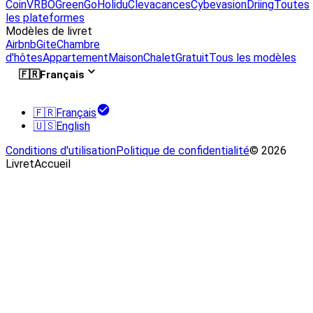
Coin
VRBO
GreenGo
Holidu
Clevacances
Cybevasion
Driing
Toutes
les plateformes
Modèles de livret
Airbnb
Gite
Chambre
d'hôtes
Appartement
Maison
Chalet
Gratuit
Tous les modèles
🇫🇷
Français
🇫🇷
Français
🇺🇸
English
Conditions d'utilisation
Politique de confidentialité
© 2026
LivretAccueil