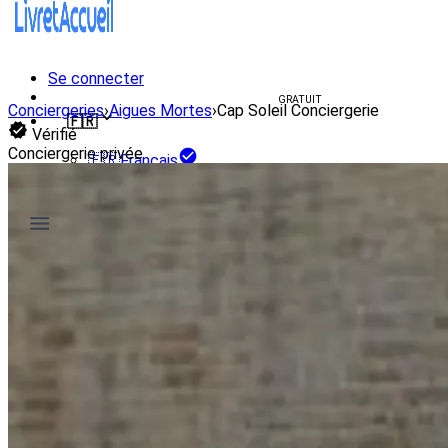
Se connecter
Créer un livret d'accueil
GRATUIT
Conciergeries
›
Aigues Mortes
›
Cap Soleil Conciergerie
🇫🇷
Vérifié
Conciergerie privée
🇫🇷
Français
🇺🇸
English