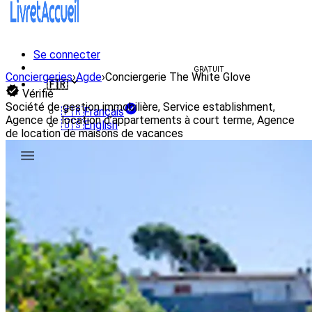
Se connecter
Créer un livret d'accueil
GRATUIT
Conciergeries
›
Agde
›
Conciergerie The White Glove
🇫🇷
Vérifié
Société de gestion immobilière, Service establishment,
🇫🇷
Français
Agence de location d’appartements à court terme, Agence
🇺🇸
English
de location de maisons de vacances