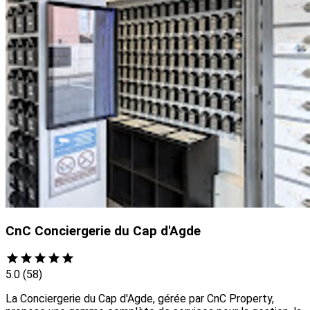
CnC Conciergerie du Cap d'Agde
5.0
(58)
La Conciergerie du Cap d'Agde, gérée par CnC Property,