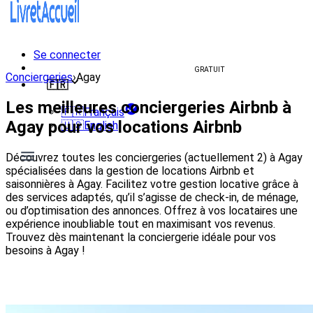
Se connecter
Créer un livret d'accueil
GRATUIT
Conciergeries
›
Agay
🇫🇷
Les meilleures conciergeries Airbnb à
🇫🇷
Français
Agay pour vos locations Airbnb
🇺🇸
English
Découvrez toutes les conciergeries (actuellement 2) à Agay
spécialisées dans la gestion de locations Airbnb et
saisonnières à Agay. Facilitez votre gestion locative grâce à
des services adaptés, qu’il s’agisse de check-in, de ménage,
ou d’optimisation des annonces. Offrez à vos locataires une
expérience inoubliable tout en maximisant vos revenus.
Trouvez dès maintenant la conciergerie idéale pour vos
besoins à Agay !
Voir les conciergeries