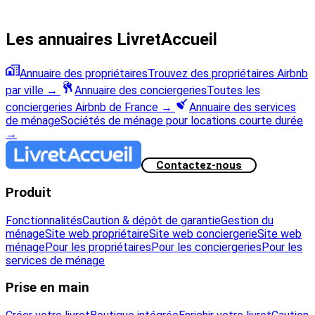
Les annuaires LivretAccueil
Annuaire des propriétaires
Trouvez des propriétaires Airbnb
par ville
→
Annuaire des conciergeries
Toutes les
conciergeries Airbnb de France
→
Annuaire des services
de ménage
Sociétés de ménage pour locations courte durée
→
Contactez-nous
Produit
Fonctionnalités
Caution & dépôt de garantie
Gestion du
ménage
Site web propriétaire
Site web conciergerie
Site web
ménage
Pour les propriétaires
Pour les conciergeries
Pour les
services de ménage
Prise en main