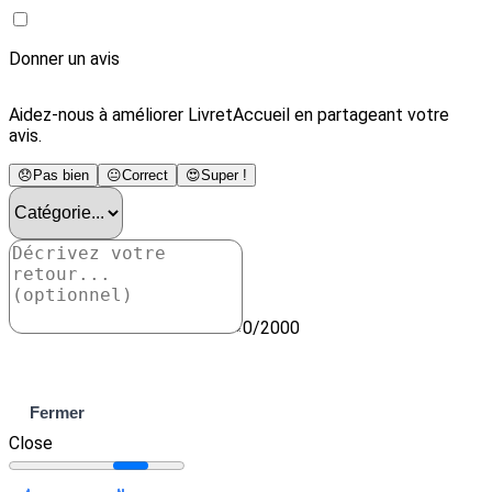
Donner un avis
Aidez-nous à améliorer LivretAccueil en partageant votre
avis.
😞
Pas bien
😐
Correct
😍
Super !
0/2000
Envoyer
Fermer
Close