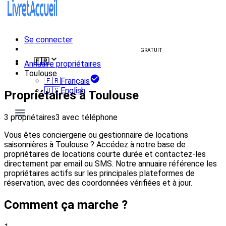
Se connecter
Créer un livret d'accueil
GRATUIT
🇫🇷
Annuaire propriétaires
Toulouse
🇫🇷
Français
🇺🇸
English
Propriétaires à Toulouse
3 propriétaires
3 avec téléphone
Vous êtes conciergerie ou gestionnaire de locations
saisonnières à Toulouse ? Accédez à notre base de
propriétaires de locations courte durée et contactez-les
directement par email ou SMS. Notre annuaire référence les
propriétaires actifs sur les principales plateformes de
réservation, avec des coordonnées vérifiées et à jour.
Comment ça marche ?