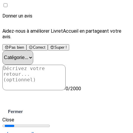
Donner un avis
Aidez-nous à améliorer LivretAccueil en partageant votre
avis.
😞
Pas bien
😐
Correct
😍
Super !
0/2000
Envoyer
Fermer
Close