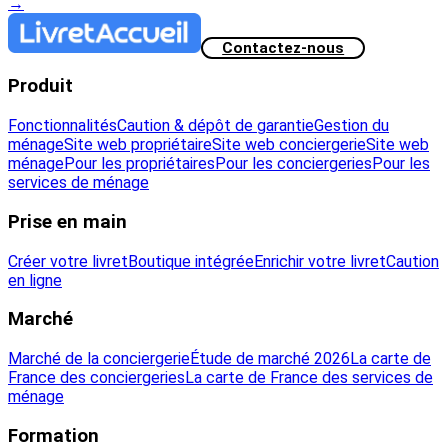
→
Contactez-nous
Produit
Fonctionnalités
Caution & dépôt de garantie
Gestion du
ménage
Site web propriétaire
Site web conciergerie
Site web
ménage
Pour les propriétaires
Pour les conciergeries
Pour les
services de ménage
Prise en main
Créer votre livret
Boutique intégrée
Enrichir votre livret
Caution
en ligne
Marché
Marché de la conciergerie
Étude de marché 2026
La carte de
France des conciergeries
La carte de France des services de
ménage
Formation