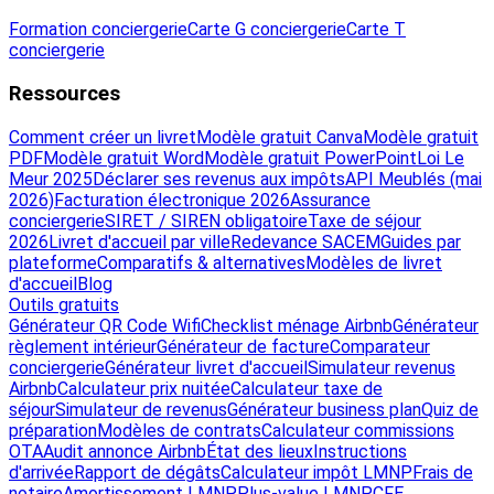
Formation conciergerie
Carte G conciergerie
Carte T
conciergerie
Ressources
Comment créer un livret
Modèle gratuit Canva
Modèle gratuit
PDF
Modèle gratuit Word
Modèle gratuit PowerPoint
Loi Le
Meur 2025
Déclarer ses revenus aux impôts
API Meublés (mai
2026)
Facturation électronique 2026
Assurance
conciergerie
SIRET / SIREN obligatoire
Taxe de séjour
2026
Livret d'accueil par ville
Redevance SACEM
Guides par
plateforme
Comparatifs & alternatives
Modèles de livret
d'accueil
Blog
Outils gratuits
Générateur QR Code Wifi
Checklist ménage Airbnb
Générateur
règlement intérieur
Générateur de facture
Comparateur
conciergerie
Générateur livret d'accueil
Simulateur revenus
Airbnb
Calculateur prix nuitée
Calculateur taxe de
séjour
Simulateur de revenus
Générateur business plan
Quiz de
préparation
Modèles de contrats
Calculateur commissions
OTA
Audit annonce Airbnb
État des lieux
Instructions
d'arrivée
Rapport de dégâts
Calculateur impôt LMNP
Frais de
notaire
Amortissement LMNP
Plus-value LMNP
CFE