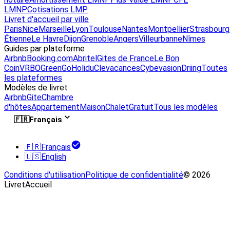
LMNP
Cotisations LMP
Livret d'accueil par ville
Paris
Nice
Marseille
Lyon
Toulouse
Nantes
Montpellier
Strasbourg
Étienne
Le Havre
Dijon
Grenoble
Angers
Villeurbanne
Nîmes
Guides par plateforme
Airbnb
Booking.com
Abritel
Gites de France
Le Bon
Coin
VRBO
GreenGo
Holidu
Clevacances
Cybevasion
Driing
Toutes
les plateformes
Modèles de livret
Airbnb
Gite
Chambre
d'hôtes
Appartement
Maison
Chalet
Gratuit
Tous les modèles
🇫🇷
Français
🇫🇷
Français
🇺🇸
English
Conditions d'utilisation
Politique de confidentialité
© 2026
LivretAccueil