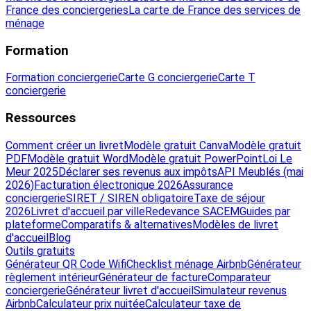
France des conciergeries
La carte de France des services de
ménage
Formation
Formation conciergerie
Carte G conciergerie
Carte T
conciergerie
Ressources
Comment créer un livret
Modèle gratuit Canva
Modèle gratuit
PDF
Modèle gratuit Word
Modèle gratuit PowerPoint
Loi Le
Meur 2025
Déclarer ses revenus aux impôts
API Meublés (mai
2026)
Facturation électronique 2026
Assurance
conciergerie
SIRET / SIREN obligatoire
Taxe de séjour
2026
Livret d'accueil par ville
Redevance SACEM
Guides par
plateforme
Comparatifs & alternatives
Modèles de livret
d'accueil
Blog
Outils gratuits
Générateur QR Code Wifi
Checklist ménage Airbnb
Générateur
règlement intérieur
Générateur de facture
Comparateur
conciergerie
Générateur livret d'accueil
Simulateur revenus
Airbnb
Calculateur prix nuitée
Calculateur taxe de