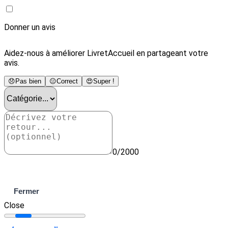
Donner un avis
Aidez-nous à améliorer LivretAccueil en partageant votre
avis.
😞
Pas bien
😐
Correct
😍
Super !
0/2000
Envoyer
Fermer
Close