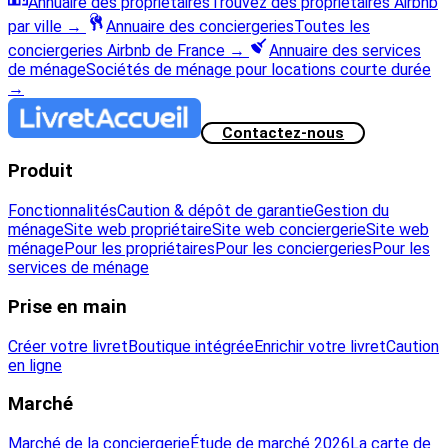
Annuaire des propriétaires
Trouvez des propriétaires Airbnb
par ville
→
Annuaire des conciergeries
Toutes les
conciergeries Airbnb de France
→
Annuaire des services
de ménage
Sociétés de ménage pour locations courte durée
→
Contactez-nous
Produit
Fonctionnalités
Caution & dépôt de garantie
Gestion du
ménage
Site web propriétaire
Site web conciergerie
Site web
ménage
Pour les propriétaires
Pour les conciergeries
Pour les
services de ménage
Prise en main
Créer votre livret
Boutique intégrée
Enrichir votre livret
Caution
en ligne
Marché
Marché de la conciergerie
Étude de marché 2026
La carte de