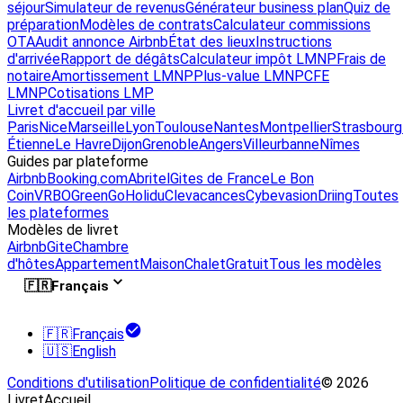
séjour
Simulateur de revenus
Générateur business plan
Quiz de
préparation
Modèles de contrats
Calculateur commissions
OTA
Audit annonce Airbnb
État des lieux
Instructions
d'arrivée
Rapport de dégâts
Calculateur impôt LMNP
Frais de
notaire
Amortissement LMNP
Plus-value LMNP
CFE
LMNP
Cotisations LMP
Livret d'accueil par ville
Paris
Nice
Marseille
Lyon
Toulouse
Nantes
Montpellier
Strasbourg
Étienne
Le Havre
Dijon
Grenoble
Angers
Villeurbanne
Nîmes
Guides par plateforme
Airbnb
Booking.com
Abritel
Gites de France
Le Bon
Coin
VRBO
GreenGo
Holidu
Clevacances
Cybevasion
Driing
Toutes
les plateformes
Modèles de livret
Airbnb
Gite
Chambre
d'hôtes
Appartement
Maison
Chalet
Gratuit
Tous les modèles
🇫🇷
Français
🇫🇷
Français
🇺🇸
English
Conditions d'utilisation
Politique de confidentialité
© 2026
LivretAccueil