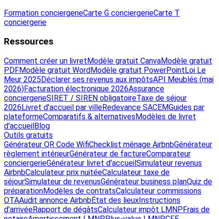
Formation conciergerie
Carte G conciergerie
Carte T
conciergerie
Ressources
Comment créer un livret
Modèle gratuit Canva
Modèle gratuit
PDF
Modèle gratuit Word
Modèle gratuit PowerPoint
Loi Le
Meur 2025
Déclarer ses revenus aux impôts
API Meublés (mai
2026)
Facturation électronique 2026
Assurance
conciergerie
SIRET / SIREN obligatoire
Taxe de séjour
2026
Livret d'accueil par ville
Redevance SACEM
Guides par
plateforme
Comparatifs & alternatives
Modèles de livret
d'accueil
Blog
Outils gratuits
Générateur QR Code Wifi
Checklist ménage Airbnb
Générateur
règlement intérieur
Générateur de facture
Comparateur
conciergerie
Générateur livret d'accueil
Simulateur revenus
Airbnb
Calculateur prix nuitée
Calculateur taxe de
séjour
Simulateur de revenus
Générateur business plan
Quiz de
préparation
Modèles de contrats
Calculateur commissions
OTA
Audit annonce Airbnb
État des lieux
Instructions
d'arrivée
Rapport de dégâts
Calculateur impôt LMNP
Frais de
notaire
Amortissement LMNP
Plus-value LMNP
CFE