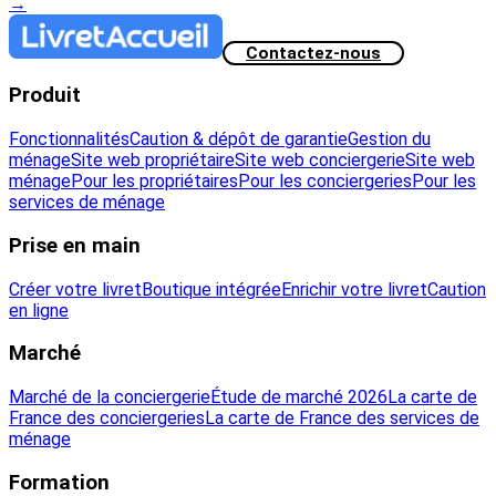
→
Contactez-nous
Produit
Fonctionnalités
Caution & dépôt de garantie
Gestion du
ménage
Site web propriétaire
Site web conciergerie
Site web
ménage
Pour les propriétaires
Pour les conciergeries
Pour les
services de ménage
Prise en main
Créer votre livret
Boutique intégrée
Enrichir votre livret
Caution
en ligne
Marché
Marché de la conciergerie
Étude de marché 2026
La carte de
France des conciergeries
La carte de France des services de
ménage
Formation