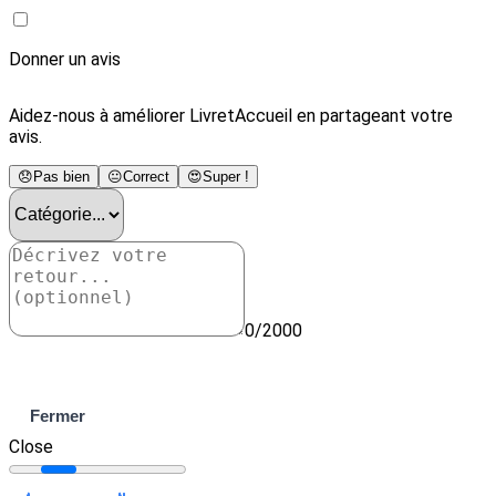
Donner un avis
Aidez-nous à améliorer LivretAccueil en partageant votre
avis.
😞
Pas bien
😐
Correct
😍
Super !
0/2000
Envoyer
Fermer
Close