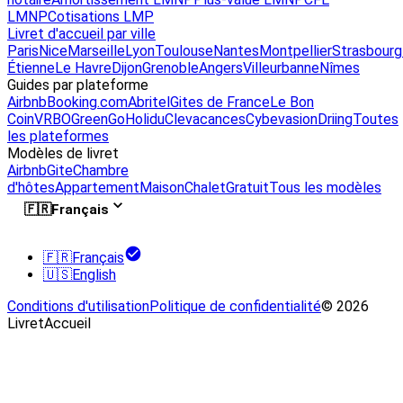
LMNP
Cotisations LMP
Livret d'accueil par ville
Paris
Nice
Marseille
Lyon
Toulouse
Nantes
Montpellier
Strasbourg
Étienne
Le Havre
Dijon
Grenoble
Angers
Villeurbanne
Nîmes
Guides par plateforme
Airbnb
Booking.com
Abritel
Gites de France
Le Bon
Coin
VRBO
GreenGo
Holidu
Clevacances
Cybevasion
Driing
Toutes
les plateformes
Modèles de livret
Airbnb
Gite
Chambre
d'hôtes
Appartement
Maison
Chalet
Gratuit
Tous les modèles
🇫🇷
Français
🇫🇷
Français
🇺🇸
English
Conditions d'utilisation
Politique de confidentialité
© 2026
LivretAccueil