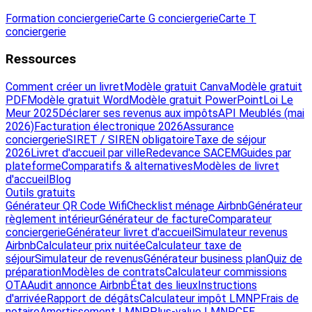
Formation conciergerie
Carte G conciergerie
Carte T
conciergerie
Ressources
Comment créer un livret
Modèle gratuit Canva
Modèle gratuit
PDF
Modèle gratuit Word
Modèle gratuit PowerPoint
Loi Le
Meur 2025
Déclarer ses revenus aux impôts
API Meublés (mai
2026)
Facturation électronique 2026
Assurance
conciergerie
SIRET / SIREN obligatoire
Taxe de séjour
2026
Livret d'accueil par ville
Redevance SACEM
Guides par
plateforme
Comparatifs & alternatives
Modèles de livret
d'accueil
Blog
Outils gratuits
Générateur QR Code Wifi
Checklist ménage Airbnb
Générateur
règlement intérieur
Générateur de facture
Comparateur
conciergerie
Générateur livret d'accueil
Simulateur revenus
Airbnb
Calculateur prix nuitée
Calculateur taxe de
séjour
Simulateur de revenus
Générateur business plan
Quiz de
préparation
Modèles de contrats
Calculateur commissions
OTA
Audit annonce Airbnb
État des lieux
Instructions
d'arrivée
Rapport de dégâts
Calculateur impôt LMNP
Frais de
notaire
Amortissement LMNP
Plus-value LMNP
CFE