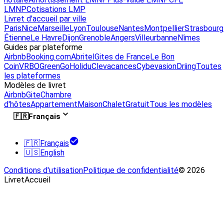
LMNP
Cotisations LMP
Livret d'accueil par ville
Paris
Nice
Marseille
Lyon
Toulouse
Nantes
Montpellier
Strasbourg
Étienne
Le Havre
Dijon
Grenoble
Angers
Villeurbanne
Nîmes
Guides par plateforme
Airbnb
Booking.com
Abritel
Gites de France
Le Bon
Coin
VRBO
GreenGo
Holidu
Clevacances
Cybevasion
Driing
Toutes
les plateformes
Modèles de livret
Airbnb
Gite
Chambre
d'hôtes
Appartement
Maison
Chalet
Gratuit
Tous les modèles
🇫🇷
Français
🇫🇷
Français
🇺🇸
English
Conditions d'utilisation
Politique de confidentialité
© 2026
LivretAccueil