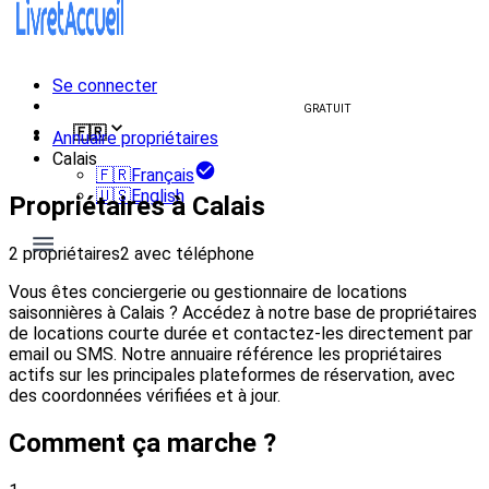
Se connecter
Créer un livret d'accueil
GRATUIT
🇫🇷
Annuaire propriétaires
Calais
🇫🇷
Français
🇺🇸
English
Propriétaires à Calais
2 propriétaires
2 avec téléphone
Vous êtes conciergerie ou gestionnaire de locations
saisonnières à Calais ? Accédez à notre base de propriétaires
de locations courte durée et contactez-les directement par
email ou SMS. Notre annuaire référence les propriétaires
actifs sur les principales plateformes de réservation, avec
des coordonnées vérifiées et à jour.
Comment ça marche ?