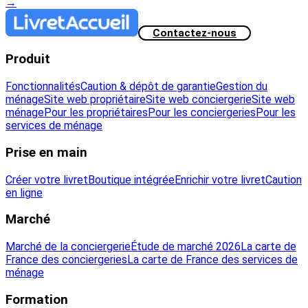
→
Contactez-nous
Produit
Fonctionnalités
Caution & dépôt de garantie
Gestion du
ménage
Site web propriétaire
Site web conciergerie
Site web
ménage
Pour les propriétaires
Pour les conciergeries
Pour les
services de ménage
Prise en main
Créer votre livret
Boutique intégrée
Enrichir votre livret
Caution
en ligne
Marché
Marché de la conciergerie
Étude de marché 2026
La carte de
France des conciergeries
La carte de France des services de
ménage
Formation