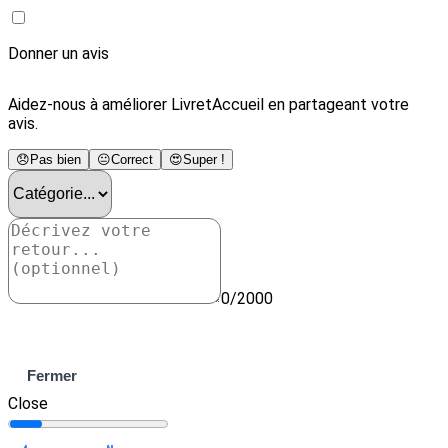
Donner un avis
Aidez-nous à améliorer LivretAccueil en partageant votre
avis.
😞
Pas bien
😐
Correct
😍
Super !
0/2000
Envoyer
Fermer
Close