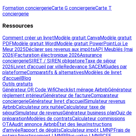
Formation conciergerie
Carte G conciergerie
Carte T
conciergerie
Ressources
Comment créer un livret
Modèle gratuit Canva
Modèle gratuit
PDF
Modèle gratuit Word
Modèle gratuit PowerPoint
Loi Le
Meur 2025
Déclarer ses revenus aux impôts
API Meublés (mai
2026)
Facturation électronique 2026
Assurance
conciergerie
SIRET / SIREN obligatoire
Taxe de séjour
2026
Livret d'accueil par ville
Redevance SACEM
Guides par
plateforme
Comparatifs & alternatives
Modèles de livret
d'accueil
Blog
Outils gratuits
Générateur QR Code Wifi
Checklist ménage Airbnb
Générateur
règlement intérieur
Générateur de facture
Comparateur
conciergerie
Générateur livret d'accueil
Simulateur revenus
Airbnb
Calculateur prix nuitée
Calculateur taxe de
séjour
Simulateur de revenus
Générateur business plan
Quiz de
préparation
Modèles de contrats
Calculateur commissions
OTA
Audit annonce Airbnb
État des lieux
Instructions
d'arrivée
Rapport de dégâts
Calculateur impôt LMNP
Frais de
notaire
Amortissement LMNP
Plus-value LMNP
CFE