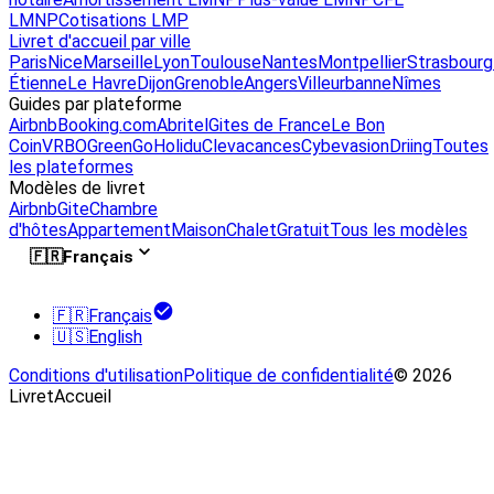
LMNP
Cotisations LMP
Livret d'accueil par ville
Paris
Nice
Marseille
Lyon
Toulouse
Nantes
Montpellier
Strasbourg
Étienne
Le Havre
Dijon
Grenoble
Angers
Villeurbanne
Nîmes
Guides par plateforme
Airbnb
Booking.com
Abritel
Gites de France
Le Bon
Coin
VRBO
GreenGo
Holidu
Clevacances
Cybevasion
Driing
Toutes
les plateformes
Modèles de livret
Airbnb
Gite
Chambre
d'hôtes
Appartement
Maison
Chalet
Gratuit
Tous les modèles
🇫🇷
Français
🇫🇷
Français
🇺🇸
English
Conditions d'utilisation
Politique de confidentialité
© 2026
LivretAccueil