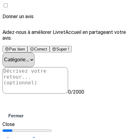
Donner un avis
Aidez-nous à améliorer LivretAccueil en partageant votre
avis.
😞
Pas bien
😐
Correct
😍
Super !
0/2000
Envoyer
Fermer
Close