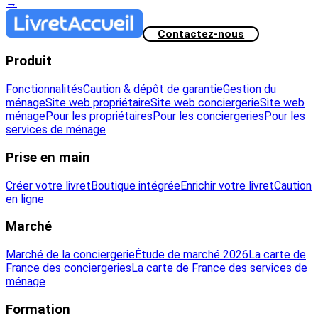
→
Contactez-nous
Produit
Fonctionnalités
Caution & dépôt de garantie
Gestion du
ménage
Site web propriétaire
Site web conciergerie
Site web
ménage
Pour les propriétaires
Pour les conciergeries
Pour les
services de ménage
Prise en main
Créer votre livret
Boutique intégrée
Enrichir votre livret
Caution
en ligne
Marché
Marché de la conciergerie
Étude de marché 2026
La carte de
France des conciergeries
La carte de France des services de
ménage
Formation