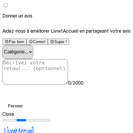
Donner un avis
Aidez-nous à améliorer LivretAccueil en partageant votre avis.
😞
Pas bien
😐
Correct
😍
Super !
0/2000
Envoyer
Fermer
Close