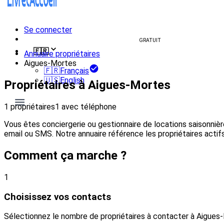
Se connecter
Créer un livret d'accueil
GRATUIT
🇫🇷
Annuaire propriétaires
Aigues-Mortes
🇫🇷
Français
🇺🇸
English
Propriétaires à Aigues-Mortes
1 propriétaires
1 avec téléphone
Vous êtes conciergerie ou gestionnaire de locations saisonniè
email ou SMS. Notre annuaire référence les propriétaires actifs
Comment ça marche ?
1
Choisissez vos contacts
Sélectionnez le nombre de propriétaires à contacter à Aigues