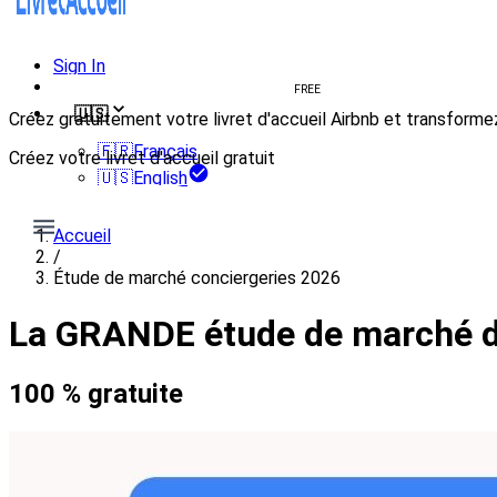
Sign In
Create welcome book
FREE
🇺🇸
Créez gratuitement votre livret d'accueil Airbnb et transforme
🇫🇷
Français
Créez votre livret d'accueil gratuit
🇺🇸
English
Créer mon livret
Accueil
/
Étude de marché conciergeries 2026
La GRANDE étude de marché de
100 % gratuite