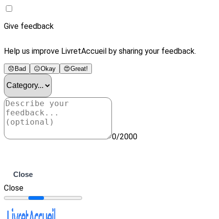
Give feedback
Help us improve LivretAccueil by sharing your feedback.
😞
Bad
😐
Okay
😍
Great!
0/2000
Submit
Close
Close